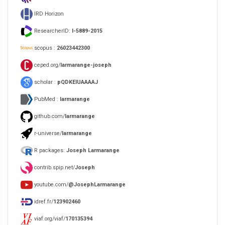
IRD Horizon
ResearcherID:
I-5889-2015
scopus :
26023442300
ceped.org/
larmarange-joseph
scholar :
pQDKEIUAAAAJ
PubMed :
larmarange
github.com/
larmarange
r-universe/
larmarange
R packages:
Joseph Larmarange
contrib.spip.net/
Joseph
youtube.com/
@JosephLarmarange
idref.fr/
123902460
viaf.org/viaf/
170135394