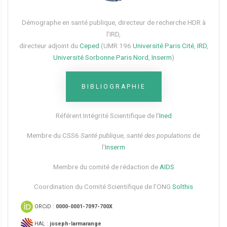
Démographe en santé publique, directeur de recherche HDR à
l’IRD,
directeur adjoint du
Ceped
(UMR 196
Université Paris Cité
,
IRD
,
Université Sorbonne Paris Nord
,
Inserm
)
BIBLIOGRAPHIE
Référent Intégrité Scientifique de l’
Ined
Membre du CSS6​
Santé publique, santé des populations
de
l’
Inserm
Membre du comité de rédaction de
AIDS
Coordination du Comité Scientifique de l’ONG
Solthis
ORCiD :
0000-0001-7097-700X
HAL :
joseph-larmarange