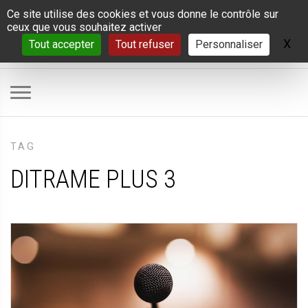
Panneau de gestion des cookies
Ce site utilise des cookies et vous donne le contrôle sur
ceux que vous souhaitez activer
X
Ma
Tout accepter
Tout refuser
Personnaliser
TAG
DITRAME PLUS 3