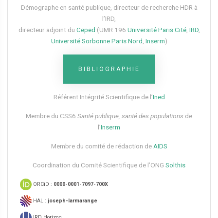
Démographe en santé publique, directeur de recherche HDR à
l’IRD,
directeur adjoint du
Ceped
(UMR 196
Université Paris Cité
,
IRD
,
Université Sorbonne Paris Nord
,
Inserm
)
BIBLIOGRAPHIE
Référent Intégrité Scientifique de l’
Ined
Membre du CSS6​
Santé publique, santé des populations
de
l’
Inserm
Membre du comité de rédaction de
AIDS
Coordination du Comité Scientifique de l’ONG
Solthis
ORCiD :
0000-0001-7097-700X
HAL :
joseph-larmarange
IRD Horizon