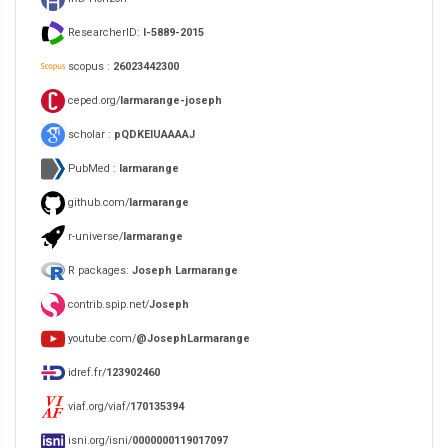
ResearcherID:
I-5889-2015
scopus :
26023442300
ceped.org/
larmarange-joseph
scholar :
pQDKEIUAAAAJ
PubMed :
larmarange
github.com/
larmarange
r-universe/
larmarange
R packages:
Joseph Larmarange
contrib.spip.net/
Joseph
youtube.com/
@JosephLarmarange
idref.fr/
123902460
viaf.org/viaf/
170135394
isni.org/isni/
0000000119017097