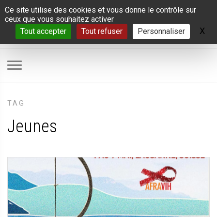
Panneau de gestion des cookies
Ce site utilise des cookies et vous donne le contrôle sur
ceux que vous souhaitez activer
X
Ma
Tout accepter
Tout refuser
Personnaliser
TAG
Jeunes