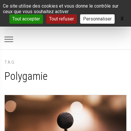
Panneau de gestion des cookies
Ce site utilise des cookies et vous donne le contrôle sur
ceux que vous souhaitez activer
X
Ma
Tout accepter
Tout refuser
Personnaliser
TAG
Polygamie