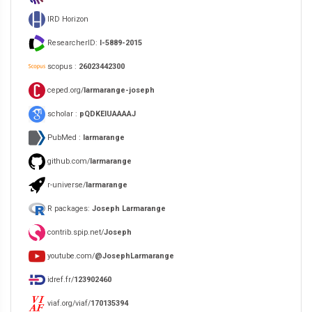
IRD Horizon
ResearcherID:
I-5889-2015
scopus :
26023442300
ceped.org/
larmarange-joseph
scholar :
pQDKEIUAAAAJ
PubMed :
larmarange
github.com/
larmarange
r-universe/
larmarange
R packages:
Joseph Larmarange
contrib.spip.net/
Joseph
youtube.com/
@JosephLarmarange
idref.fr/
123902460
viaf.org/viaf/
170135394