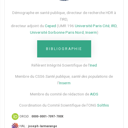
Démographe en santé publique, directeur de recherche HDR à
l’IRD,
directeur adjoint du
Ceped
(UMR 196
Université Paris Cité
,
IRD
,
Université Sorbonne Paris Nord
,
Inserm
)
BIBLIOGRAPHIE
Référent Intégrité Scientifique de l’
Ined
Membre du CSS6​
Santé publique, santé des populations
de
l’
Inserm
Membre du comité de rédaction de
AIDS
Coordination du Comité Scientifique de l’ONG
Solthis
ORCiD :
0000-0001-7097-700X
HAL :
joseph-larmarange