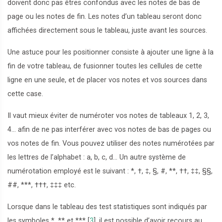
doivent donc pas êtres confondus avec les notes de bas de
page ou les notes de fin. Les notes d’un tableau seront donc
affichées directement sous le tableau, juste avant les sources.
Une astuce pour les positionner consiste à ajouter une ligne à la
fin de votre tableau, de fusionner toutes les cellules de cette
ligne en une seule, et de placer vos notes et vos sources dans
cette case.
Il vaut mieux éviter de numéroter vos notes de tableaux 1, 2, 3,
4… afin de ne pas interférer avec vos notes de bas de pages ou
vos notes de fin. Vous pouvez utiliser des notes numérotées par
les lettres de l’alphabet : a, b, c, d… Un autre système de
numérotation employé est le suivant : *, †, ‡, §, #, **, ††, ‡‡, §§,
##, ***, †††, ‡‡‡ etc.
Lorsque dans le tableau des test statistiques sont indiqués par
les symboles *, ** et ***
[
3
]
, il est possible d’avoir recours au