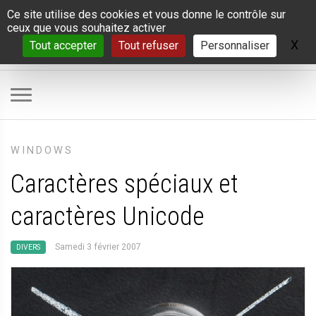
Panneau de gestion des cookies
Ce site utilise des cookies et vous donne le contrôle sur
ceux que vous souhaitez activer
X
Ma
Tout accepter
Tout refuser
Personnaliser
WINDOWS
Caractères spéciaux et
caractères Unicode
Samedi 3 février 2007
DIVERS