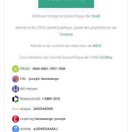
Référent Intégrité Scientifique de l’
Ined
Membre du CSS6​
Santé publique, santé des populations
de
l’
Inserm
Membre du comité de rédaction de
AIDS
Coordination du Comité Scientifique de l’ONG
Solthis
ORCiD :
0000-0001-7097-700X
HAL :
joseph-larmarange
IRD Horizon
ResearcherID:
I-5889-2015
scopus :
26023442300
ceped.org/
larmarange-joseph
scholar :
pQDKEIUAAAAJ