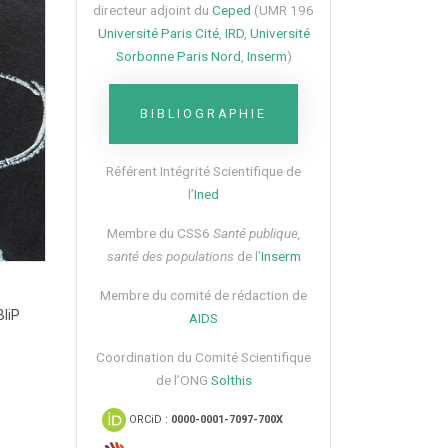
directeur adjoint du
Ceped
(UMR 196
Université Paris Cité
,
IRD
,
Université
Sorbonne Paris Nord
,
Inserm
)
BIBLIOGRAPHIE
Référent Intégrité Scientifique de
l’
Ined
Membre du CSS6​
Santé publique,
santé des populations
de l’
Inserm
Membre du comité de rédaction de
BliP
AIDS
Coordination du Comité Scientifique
de l’ONG
Solthis
ORCiD :
0000-0001-7097-700X