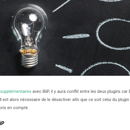
 supplémentaires
avec BliP, il y aura conflit entre les deux plugins car 
est alors nécessaire de le désactiver afin que ce soit celui du plugin
 pris en compte.
iP