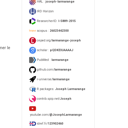
HAL :
joseph-larmarange
IRD Horizon
ResearcherID:
I-5889-2015
scopus :
26023442300
ceped.org/
larmarange-joseph
mer le
scholar :
pQDKEIUAAAAJ
PubMed :
larmarange
github.com/
larmarange
r-universe/
larmarange
R packages:
Joseph Larmarange
contrib.spip.net/
Joseph
youtube.com/
@JosephLarmarange
idref.fr/
123902460