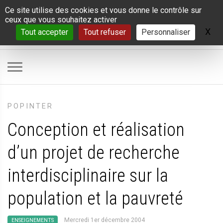
Panneau de gestion des cookies
Ce site utilise des cookies et vous donne le contrôle sur
ceux que vous souhaitez activer
X
Ma
Tout accepter
Tout refuser
Personnaliser
POPINTER
Conception et réalisation
d’un projet de recherche
interdisciplinaire sur la
population et la pauvreté
Mercredi 1er décembre 2004
ENSEIGNEMENTS