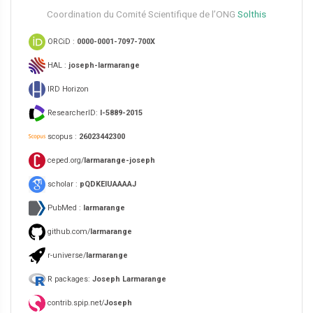
Coordination du Comité Scientifique de l’ONG
Solthis
ORCiD :
0000-0001-7097-700X
HAL :
joseph-larmarange
IRD Horizon
ResearcherID:
I-5889-2015
scopus :
26023442300
ceped.org/
larmarange-joseph
scholar :
pQDKEIUAAAAJ
PubMed :
larmarange
github.com/
larmarange
r-universe/
larmarange
R packages:
Joseph Larmarange
contrib.spip.net/
Joseph