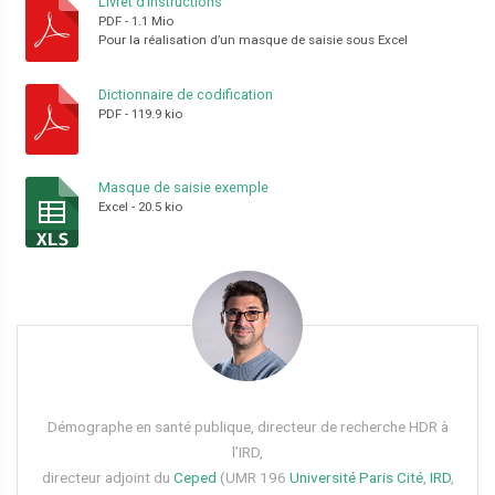
Livret d’instructions
PDF
-
1.1 Mio
Pour la réalisation d’un masque de saisie sous Excel
Dictionnaire de codification
PDF
-
119.9 kio
Masque de saisie exemple
Excel
-
20.5 kio
Démographe en santé publique, directeur de recherche HDR à
l’IRD,
directeur adjoint du
Ceped
(UMR 196
Université Paris Cité
,
IRD
,