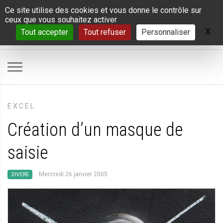
Panneau de gestion des cookies
Ce site utilise des cookies et vous donne le contrôle sur
ceux que vous souhaitez activer
X
Ma
Tout accepter
Tout refuser
Personnaliser
EXCEL
Création d’un masque de
saisie
Mercredi 26 janvier 2005
DIVERS