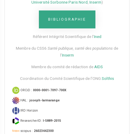
Université Sorbonne Paris Nord
,
Inserm
)
BIBLIOGRAPHIE
Référent Intégrité Scientifique de l’
Ined
Membre du CSS6​
Santé publique, santé des populations
de
l’
Inserm
Membre du comité de rédaction de
AIDS
Coordination du Comité Scientifique de l’ONG
Solthis
ORCiD :
0000-0001-7097-700X
HAL :
joseph-larmarange
IRD Horizon
ResearcherID:
I-5889-2015
scopus :
26023442300