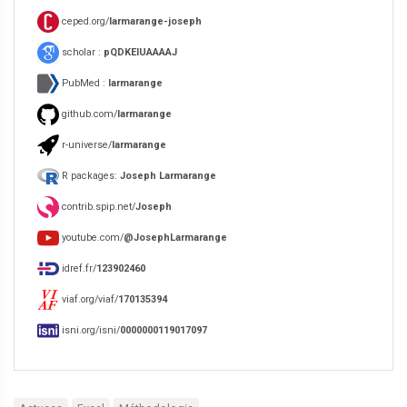
ceped.org/
larmarange-joseph
scholar :
pQDKEIUAAAAJ
PubMed :
larmarange
github.com/
larmarange
r-universe/
larmarange
R packages:
Joseph Larmarange
contrib.spip.net/
Joseph
youtube.com/
@JosephLarmarange
idref.fr/
123902460
viaf.org/viaf/
170135394
isni.org/isni/
0000000119017097