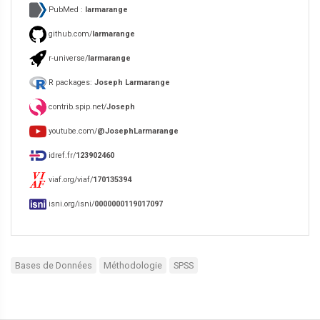
PubMed :
larmarange
github.com/
larmarange
r-universe/
larmarange
R packages:
Joseph Larmarange
contrib.spip.net/
Joseph
youtube.com/
@JosephLarmarange
idref.fr/
123902460
viaf.org/viaf/
170135394
isni.org/isni/
0000000119017097
Bases de Données
Méthodologie
SPSS