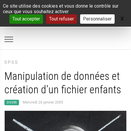
Panneau de gestion des cookies
Ce site utilise des cookies et vous donne le contrôle sur
ceux que vous souhaitez activer
X
Ma
Tout accepter
Tout refuser
Personnaliser
SPSS
Manipulation de données et
création d’un fichier enfants
Mercredi 26 janvier 2005
DIVERS