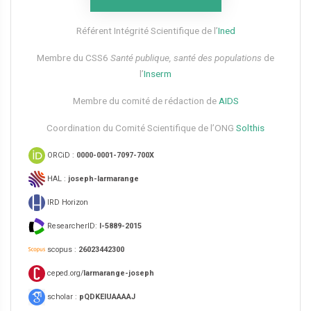
Référent Intégrité Scientifique de l’
Ined
Membre du CSS6​
Santé publique, santé des populations
de
l’
Inserm
Membre du comité de rédaction de
AIDS
Coordination du Comité Scientifique de l’ONG
Solthis
ORCiD :
0000-0001-7097-700X
HAL :
joseph-larmarange
IRD Horizon
ResearcherID:
I-5889-2015
scopus :
26023442300
ceped.org/
larmarange-joseph
scholar :
pQDKEIUAAAAJ