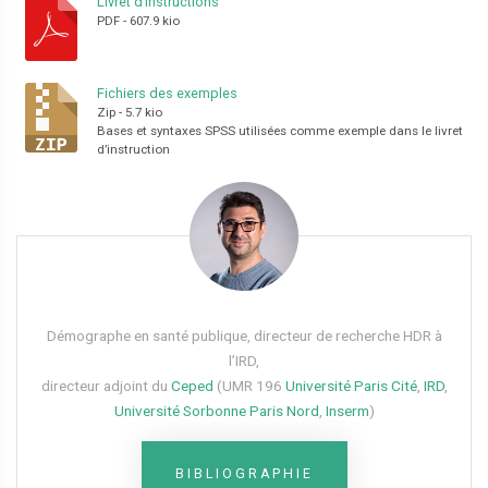
Livret d’instructions
PDF
-
607.9 kio
Fichiers des exemples
Zip
-
5.7 kio
Bases et syntaxes SPSS utilisées comme exemple dans le livret
d’instruction
Démographe en santé publique, directeur de recherche HDR à
l’IRD,
directeur adjoint du
Ceped
(UMR 196
Université Paris Cité
,
IRD
,
Université Sorbonne Paris Nord
,
Inserm
)
BIBLIOGRAPHIE