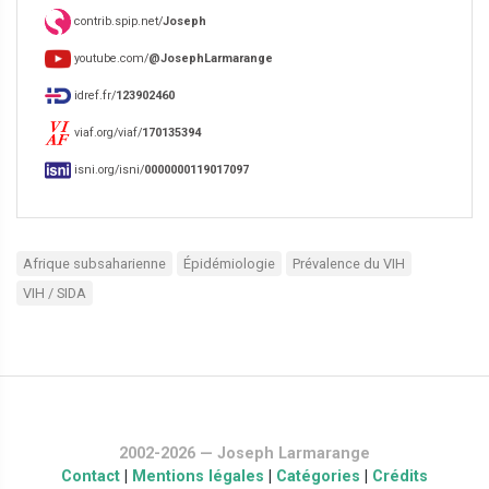
contrib.spip.net/
Joseph
youtube.com/
@JosephLarmarange
idref.fr/
123902460
viaf.org/viaf/
170135394
isni.org/isni/
0000000119017097
Afrique subsaharienne
Épidémiologie
Prévalence du VIH
VIH / SIDA
2002-2026 — Joseph Larmarange
Contact
|
Mentions légales
|
Catégories
|
Crédits