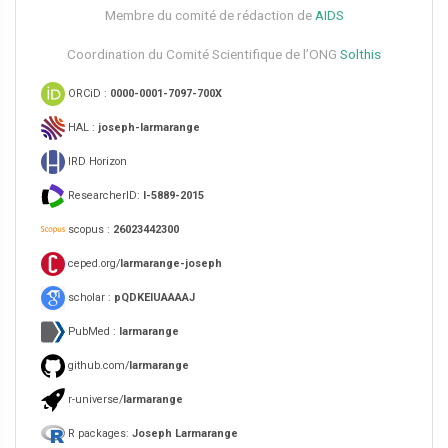
Membre du comité de rédaction de
AIDS
Coordination du Comité Scientifique de l’ONG
Solthis
ORCiD :
0000-0001-7097-700X
HAL :
joseph-larmarange
IRD Horizon
ResearcherID:
I-5889-2015
scopus :
26023442300
ceped.org/
larmarange-joseph
scholar :
pQDKEIUAAAAJ
PubMed :
larmarange
github.com/
larmarange
r-universe/
larmarange
R packages:
Joseph Larmarange