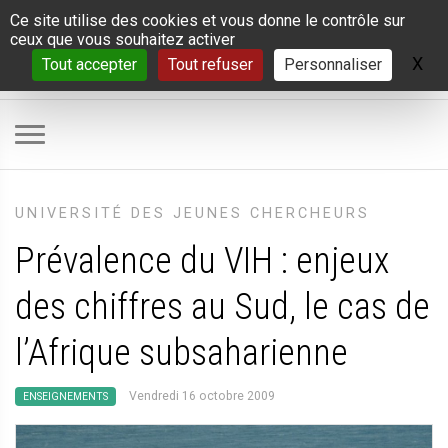
Panneau de gestion des cookies
Ce site utilise des cookies et vous donne le contrôle sur
ceux que vous souhaitez activer
X
Ma
Tout accepter
Tout refuser
Personnaliser
UNIVERSITÉ DES JEUNES CHERCHEURS
Prévalence du VIH : enjeux
des chiffres au Sud, le cas de
l’Afrique subsaharienne
Vendredi 16 octobre 2009
ENSEIGNEMENTS