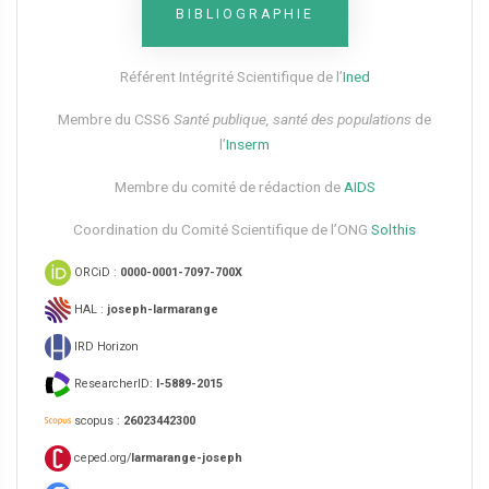
BIBLIOGRAPHIE
Référent Intégrité Scientifique de l’
Ined
Membre du CSS6​
Santé publique, santé des populations
de
l’
Inserm
Membre du comité de rédaction de
AIDS
Coordination du Comité Scientifique de l’ONG
Solthis
ORCiD :
0000-0001-7097-700X
HAL :
joseph-larmarange
IRD Horizon
ResearcherID:
I-5889-2015
scopus :
26023442300
ceped.org/
larmarange-joseph