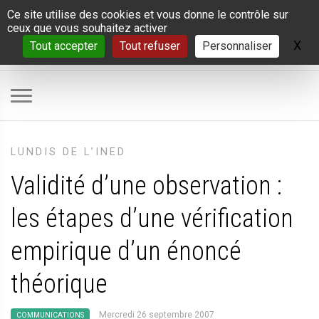
Panneau de gestion des cookies
Ce site utilise des cookies et vous donne le contrôle sur
ceux que vous souhaitez activer
X
Ma
Tout accepter
Tout refuser
Personnaliser
LUNDIS DE L’INED
Validité d’une observation :
les étapes d’une vérification
empirique d’un énoncé
théorique
Mercredi 26 septembre 2007
COMMUNICATIONS