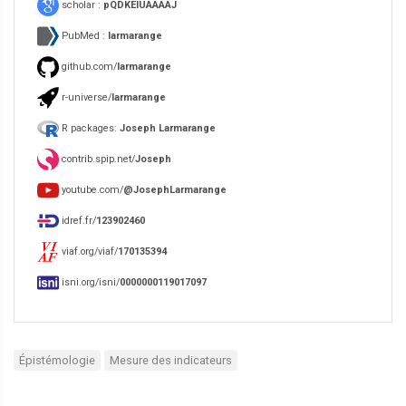
scholar :
pQDKEIUAAAAJ
PubMed :
larmarange
github.com/
larmarange
r-universe/
larmarange
R packages:
Joseph Larmarange
contrib.spip.net/
Joseph
youtube.com/
@JosephLarmarange
idref.fr/
123902460
viaf.org/viaf/
170135394
isni.org/isni/
0000000119017097
Épistémologie
Mesure des indicateurs