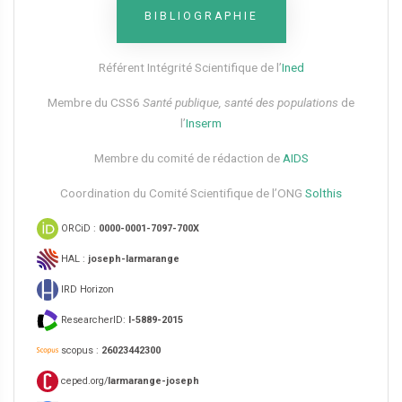
BIBLIOGRAPHIE
Référent Intégrité Scientifique de l’
Ined
Membre du CSS6​
Santé publique, santé des populations
de
l’
Inserm
Membre du comité de rédaction de
AIDS
Coordination du Comité Scientifique de l’ONG
Solthis
ORCiD :
0000-0001-7097-700X
HAL :
joseph-larmarange
IRD Horizon
ResearcherID:
I-5889-2015
scopus :
26023442300
ceped.org/
larmarange-joseph