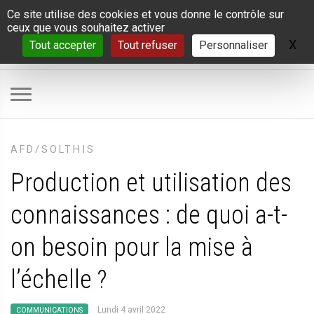
Panneau de gestion des cookies
Ce site utilise des cookies et vous donne le contrôle sur
ceux que vous souhaitez activer
X
Ma
Tout accepter
Tout refuser
Personnaliser
AFD/SOLTHIS
Production et utilisation des
connaissances : de quoi a-t-
on besoin pour la mise à
l’échelle
?
Lundi 4 avril 2022
COMMUNICATIONS