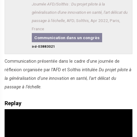
Journée AFD/Solthis : Du projet pilote à la
généralisation d'une innovation en santé, l'art délicat du
passage à l'échelle
, AFD; Solthis, Apr 2022, Paris,
France
Communication dans un congrès
ird-03883021
Communication présentée dans le cadre d’une journée de
réflexion organisée par l’AFD et Solthis intitulée
Du projet pilote à
la généralisation d’une innovation en santé, l’art délicat du
passage à l’échelle
.
Replay