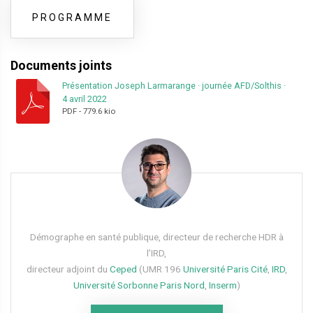
PROGRAMME
Documents joints
Présentation Joseph Larmarange
·
journée AFD/Solthis
·
4 avril 2022
PDF
-
779.6 kio
Démographe en santé publique, directeur de recherche HDR à
l’IRD,
directeur adjoint du
Ceped
(UMR 196
Université Paris Cité
,
IRD
,
Université Sorbonne Paris Nord
,
Inserm
)