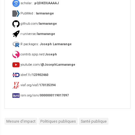
scholar :
pQDKEIUAAAAJ
PubMed :
larmarange
github.com/
larmarange
r-universe/
larmarange
R packages:
Joseph Larmarange
contrib.spip.net/
Joseph
youtube.com/
@JosephLarmarange
idref.fr/
123902460
viaf.org/viaf/
170135394
isni.org/isni/
0000000119017097
Mesure d’impact
Politiques publiques
Santé publique