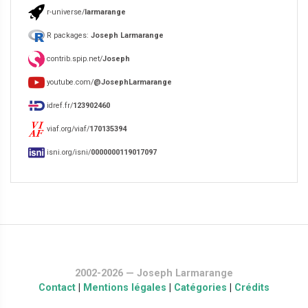
r-universe/
larmarange
R packages:
Joseph Larmarange
contrib.spip.net/
Joseph
youtube.com/
@JosephLarmarange
idref.fr/
123902460
viaf.org/viaf/
170135394
isni.org/isni/
0000000119017097
2002-2026 — Joseph Larmarange
Contact
|
Mentions légales
|
Catégories
|
Crédits