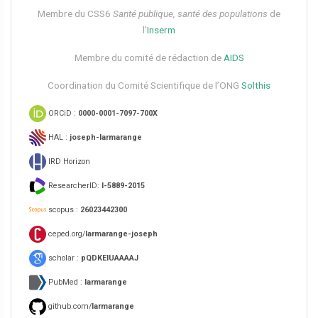
Membre du CSS6​
Santé publique, santé des populations
de
l’
Inserm
Membre du comité de rédaction de
AIDS
Coordination du Comité Scientifique de l’ONG
Solthis
ORCiD :
0000-0001-7097-700X
HAL :
joseph-larmarange
IRD Horizon
ResearcherID:
I-5889-2015
scopus :
26023442300
ceped.org/
larmarange-joseph
scholar :
pQDKEIUAAAAJ
PubMed :
larmarange
github.com/
larmarange