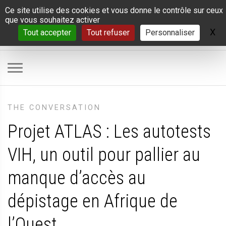
Panneau de gestion des cookies
Ce site utilise des cookies et vous donne le contrôle sur ceux
que vous souhaitez activer
X
Ma
Tout accepter
Tout refuser
Personnaliser
THE CONVERSATION
Projet ATLAS : Les autotests
VIH, un outil pour pallier au
manque d’accès au
dépistage en Afrique de
l’Ouest