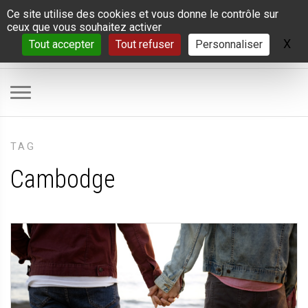
Panneau de gestion des cookies
Ce site utilise des cookies et vous donne le contrôle sur
ceux que vous souhaitez activer
X
Ma
Tout accepter
Tout refuser
Personnaliser
TAG
Cambodge