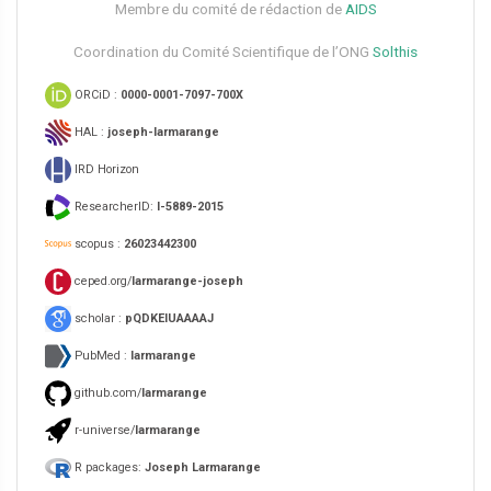
Membre du comité de rédaction de
AIDS
Coordination du Comité Scientifique de l’ONG
Solthis
ORCiD :
0000-0001-7097-700X
HAL :
joseph-larmarange
IRD Horizon
ResearcherID:
I-5889-2015
scopus :
26023442300
ceped.org/
larmarange-joseph
scholar :
pQDKEIUAAAAJ
PubMed :
larmarange
github.com/
larmarange
r-universe/
larmarange
R packages:
Joseph Larmarange