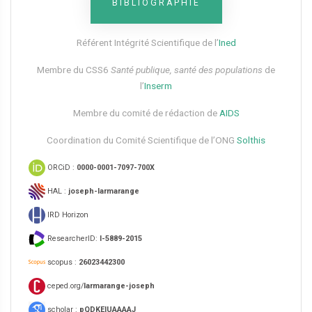
BIBLIOGRAPHIE
Référent Intégrité Scientifique de l’
Ined
Membre du CSS6​
Santé publique, santé des populations
de
l’
Inserm
Membre du comité de rédaction de
AIDS
Coordination du Comité Scientifique de l’ONG
Solthis
ORCiD :
0000-0001-7097-700X
HAL :
joseph-larmarange
IRD Horizon
ResearcherID:
I-5889-2015
scopus :
26023442300
ceped.org/
larmarange-joseph
scholar :
pQDKEIUAAAAJ