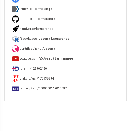
PubMed :
larmarange
github.com/
larmarange
r-universe/
larmarange
R packages:
Joseph Larmarange
contrib.spip.net/
Joseph
youtube.com/
@JosephLarmarange
idref.fr/
123902460
viaf.org/viaf/
170135394
isni.org/isni/
0000000119017097