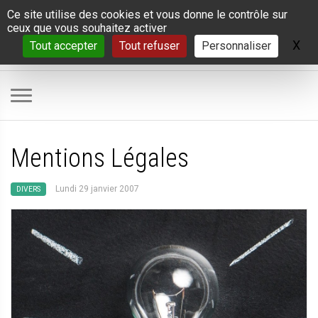
Panneau de gestion des cookies
Ce site utilise des cookies et vous donne le contrôle sur
ceux que vous souhaitez activer
X
Ma
Tout accepter
Tout refuser
Personnaliser
Mentions Légales
Lundi 29 janvier 2007
DIVERS