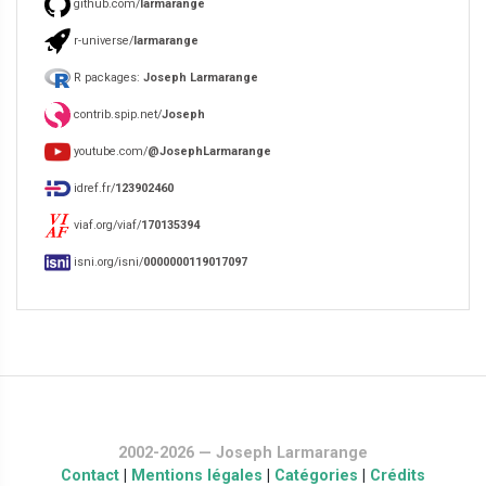
github.com/
larmarange
r-universe/
larmarange
R packages:
Joseph Larmarange
contrib.spip.net/
Joseph
youtube.com/
@JosephLarmarange
idref.fr/
123902460
viaf.org/viaf/
170135394
isni.org/isni/
0000000119017097
2002-2026 — Joseph Larmarange
Contact
|
Mentions légales
|
Catégories
|
Crédits