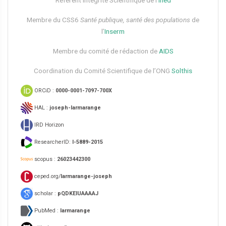
Référent Intégrité Scientifique de l’
Ined
Membre du CSS6​
Santé publique, santé des populations
de
l’
Inserm
Membre du comité de rédaction de
AIDS
Coordination du Comité Scientifique de l’ONG
Solthis
ORCiD :
0000-0001-7097-700X
HAL :
joseph-larmarange
IRD Horizon
ResearcherID:
I-5889-2015
scopus :
26023442300
ceped.org/
larmarange-joseph
scholar :
pQDKEIUAAAAJ
PubMed :
larmarange