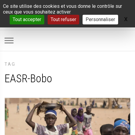
Panneau de gestion des cookies
Ce site utilise des cookies et vous donne le contrôle sur
ceux que vous souhaitez activer
X
Ma
Tout accepter
Tout refuser
Personnaliser
TAG
EASR-Bobo