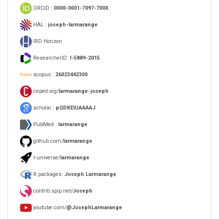
ORCiD :
0000-0001-7097-700X
HAL :
joseph-larmarange
IRD Horizon
ResearcherID:
I-5889-2015
scopus :
26023442300
ceped.org/
larmarange-joseph
scholar :
pQDKEIUAAAAJ
PubMed :
larmarange
github.com/
larmarange
r-universe/
larmarange
R packages:
Joseph Larmarange
contrib.spip.net/
Joseph
youtube.com/
@JosephLarmarange