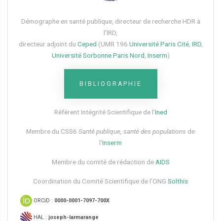
Démographe en santé publique, directeur de recherche HDR à
l’IRD,
directeur adjoint du
Ceped
(UMR 196
Université Paris Cité
,
IRD
,
Université Sorbonne Paris Nord
,
Inserm
)
BIBLIOGRAPHIE
Référent Intégrité Scientifique de l’
Ined
Membre du CSS6​
Santé publique, santé des populations
de
l’
Inserm
Membre du comité de rédaction de
AIDS
Coordination du Comité Scientifique de l’ONG
Solthis
ORCiD :
0000-0001-7097-700X
HAL :
joseph-larmarange