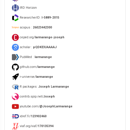
IRD Horizon
ResearcherID:
I-5889-2015
scopus :
26023442300
ceped.org/
larmarange-joseph
scholar :
pQDKEIUAAAAJ
PubMed :
larmarange
github.com/
larmarange
r-universe/
larmarange
R packages:
Joseph Larmarange
contrib.spip.net/
Joseph
youtube.com/
@JosephLarmarange
idref.fr/
123902460
viaf.org/viaf/
170135394