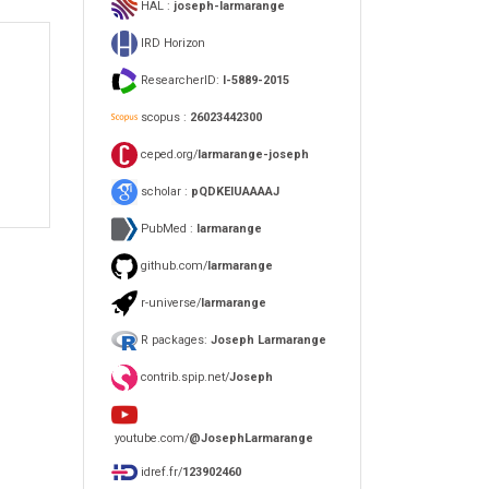
HAL :
joseph-larmarange
IRD Horizon
ResearcherID:
I-5889-2015
scopus :
26023442300
ceped.org/
larmarange-joseph
scholar :
pQDKEIUAAAAJ
PubMed :
larmarange
github.com/
larmarange
r-universe/
larmarange
R packages:
Joseph Larmarange
contrib.spip.net/
Joseph
youtube.com/
@JosephLarmarange
idref.fr/
123902460