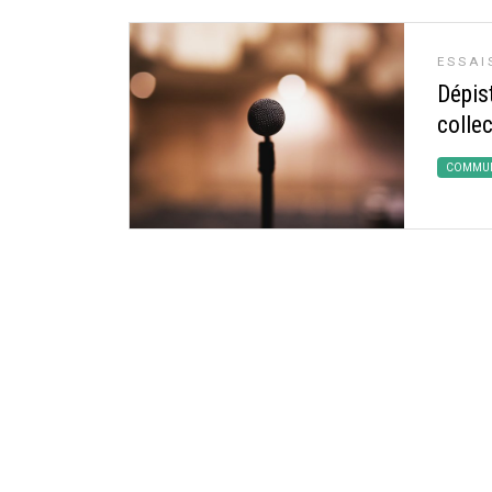
ESSAI
Dépist
collec
COMMUN