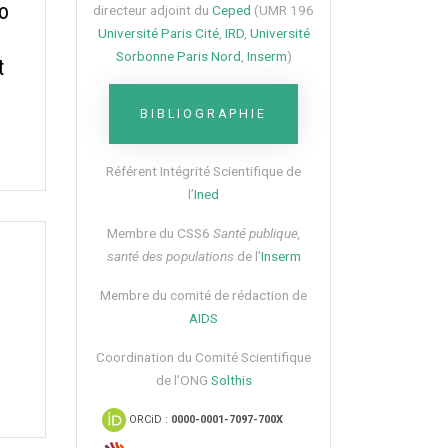
so
directeur adjoint du
Ceped
(UMR 196
Université Paris Cité
,
IRD
,
Université
Sorbonne Paris Nord
,
Inserm
)
t
BIBLIOGRAPHIE
Référent Intégrité Scientifique de
l’
Ined
Membre du CSS6​
Santé publique,
santé des populations
de l’
Inserm
Membre du comité de rédaction de
AIDS
Coordination du Comité Scientifique
de l’ONG
Solthis
ORCiD :
0000-0001-7097-700X