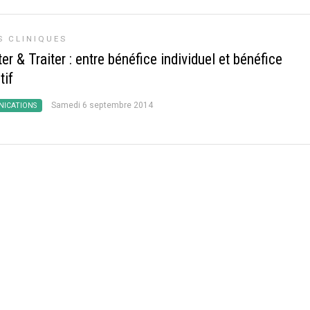
S CLINIQUES
er & Traiter : entre bénéfice individuel et bénéfice
tif
Samedi 6 septembre 2014
ICATIONS