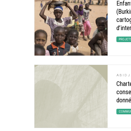
Enfan
(Burk
carto
d’inte
PROJET
ABIDJ
Chart
conse
donn
COMMUN