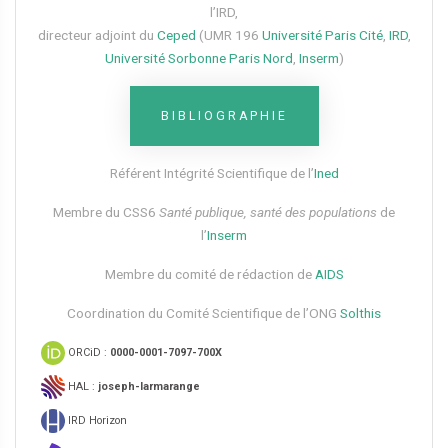
l’IRD,
directeur adjoint du
Ceped
(UMR 196
Université Paris Cité
,
IRD
,
Université Sorbonne Paris Nord
,
Inserm
)
BIBLIOGRAPHIE
Référent Intégrité Scientifique de l’
Ined
Membre du CSS6​
Santé publique, santé des populations
de
l’
Inserm
Membre du comité de rédaction de
AIDS
Coordination du Comité Scientifique de l’ONG
Solthis
ORCiD :
0000-0001-7097-700X
HAL :
joseph-larmarange
IRD Horizon