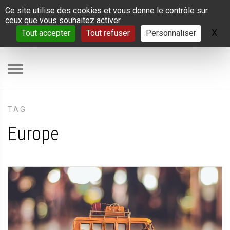
Panneau de gestion des cookies
Ce site utilise des cookies et vous donne le contrôle sur
ceux que vous souhaitez activer
X
Ma
Tout accepter
Tout refuser
Personnaliser
TAG
Europe