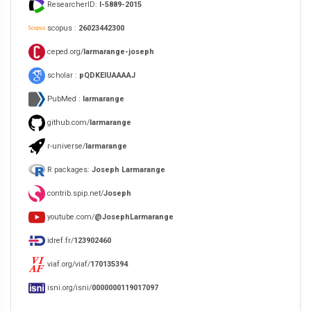
ResearcherID:
I-5889-2015
scopus :
26023442300
ceped.org/
larmarange-joseph
scholar :
pQDKEIUAAAAJ
PubMed :
larmarange
github.com/
larmarange
r-universe/
larmarange
R packages:
Joseph Larmarange
contrib.spip.net/
Joseph
youtube.com/
@JosephLarmarange
idref.fr/
123902460
viaf.org/viaf/
170135394
isni.org/isni/
0000000119017097