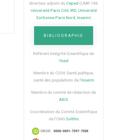
directeur adjoint du
Ceped
(UMR 196
Université Paris Cité
,
IRD
,
Université
Sorbonne Paris Nord
,
Inserm
)
BIBLIOGRAPHIE
Référent Intégrité Scientifique de
l’
Ined
Membre du CSS6​
Santé publique,
santé des populations
de l’
Inserm
Membre du comité de rédaction de
AIDS
Coordination du Comité Scientifique
de l’ONG
Solthis
ORCiD :
0000-0001-7097-700X