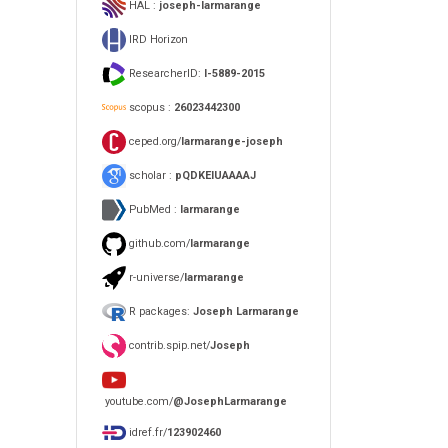
HAL :
joseph-larmarange
IRD Horizon
ResearcherID:
I-5889-2015
scopus :
26023442300
ceped.org/
larmarange-joseph
scholar :
pQDKEIUAAAAJ
PubMed :
larmarange
github.com/
larmarange
r-universe/
larmarange
R packages:
Joseph Larmarange
contrib.spip.net/
Joseph
youtube.com/
@JosephLarmarange
idref.fr/
123902460