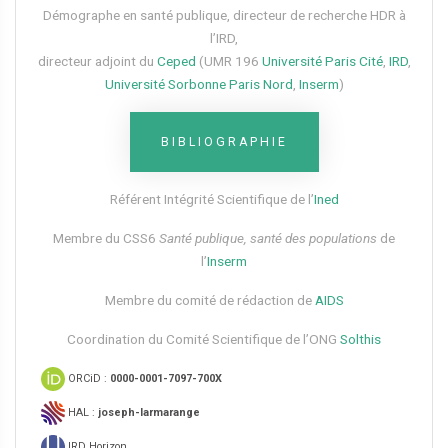
Démographe en santé publique, directeur de recherche HDR à
l’IRD,
directeur adjoint du
Ceped
(UMR 196
Université Paris Cité
,
IRD
,
Université Sorbonne Paris Nord
,
Inserm
)
BIBLIOGRAPHIE
Référent Intégrité Scientifique de l’
Ined
Membre du CSS6​
Santé publique, santé des populations
de
l’
Inserm
Membre du comité de rédaction de
AIDS
Coordination du Comité Scientifique de l’ONG
Solthis
ORCiD :
0000-0001-7097-700X
HAL :
joseph-larmarange
IRD Horizon