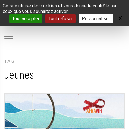
Panneau de gestion des cookies
Ce site utilise des cookies et vous donne le contrôle sur
ceux que vous souhaitez activer
X
Ma
Tout accepter
Tout refuser
Personnaliser
TAG
Jeunes