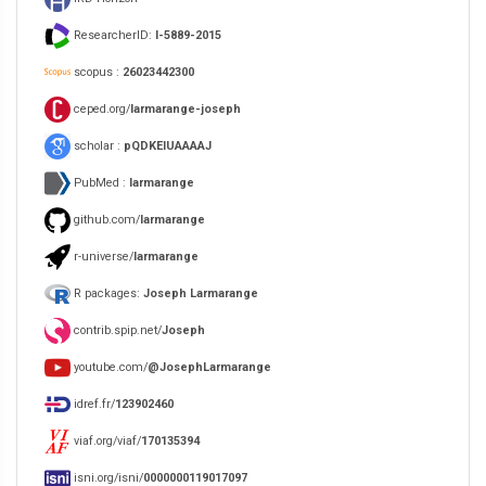
ResearcherID:
I-5889-2015
scopus :
26023442300
ceped.org/
larmarange-joseph
scholar :
pQDKEIUAAAAJ
PubMed :
larmarange
github.com/
larmarange
r-universe/
larmarange
R packages:
Joseph Larmarange
contrib.spip.net/
Joseph
youtube.com/
@JosephLarmarange
idref.fr/
123902460
viaf.org/viaf/
170135394
isni.org/isni/
0000000119017097