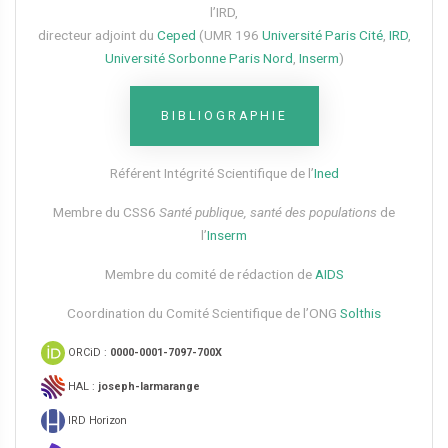
l’IRD,
directeur adjoint du
Ceped
(UMR 196
Université Paris Cité
,
IRD
,
Université Sorbonne Paris Nord
,
Inserm
)
BIBLIOGRAPHIE
Référent Intégrité Scientifique de l’
Ined
Membre du CSS6​
Santé publique, santé des populations
de
l’
Inserm
Membre du comité de rédaction de
AIDS
Coordination du Comité Scientifique de l’ONG
Solthis
ORCiD :
0000-0001-7097-700X
HAL :
joseph-larmarange
IRD Horizon