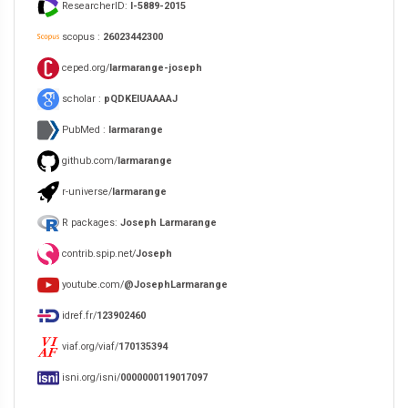
ResearcherID:
I-5889-2015
scopus :
26023442300
ceped.org/
larmarange-joseph
scholar :
pQDKEIUAAAAJ
PubMed :
larmarange
github.com/
larmarange
r-universe/
larmarange
R packages:
Joseph Larmarange
contrib.spip.net/
Joseph
youtube.com/
@JosephLarmarange
idref.fr/
123902460
viaf.org/viaf/
170135394
isni.org/isni/
0000000119017097