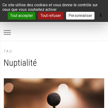
Panneau de gestion des cookies
Ce site utilise des cookies et vous donne le contrôle sur
ceux que vous souhaitez activer
X
Ma
Tout accepter
Tout refuser
Personnaliser
TAG
Nuptialité