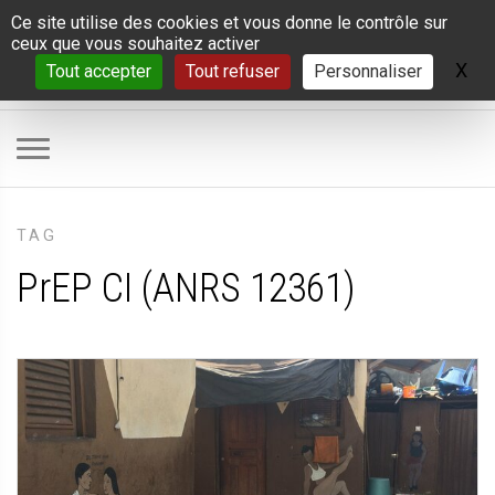
Panneau de gestion des cookies
Ce site utilise des cookies et vous donne le contrôle sur
ceux que vous souhaitez activer
X
Ma
Tout accepter
Tout refuser
Personnaliser
TAG
PrEP CI (ANRS 12361)