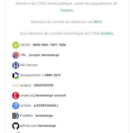
Membre du CSS6​
Santé publique, santé des populations
de
l’
Inserm
Membre du comité de rédaction de
AIDS
Coordination du Comité Scientifique de l’ONG
Solthis
ORCiD :
0000-0001-7097-700X
HAL :
joseph-larmarange
IRD Horizon
ResearcherID:
I-5889-2015
scopus :
26023442300
ceped.org/
larmarange-joseph
scholar :
pQDKEIUAAAAJ
PubMed :
larmarange
github.com/
larmarange