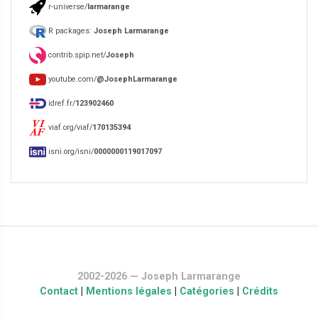
r-universe/
larmarange
R packages:
Joseph Larmarange
contrib.spip.net/
Joseph
youtube.com/
@JosephLarmarange
idref.fr/
123902460
viaf.org/viaf/
170135394
isni.org/isni/
0000000119017097
2002-2026 — Joseph Larmarange
Contact
|
Mentions légales
|
Catégories
|
Crédits