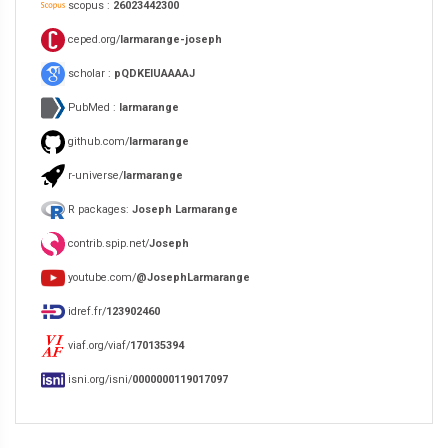
scopus :
26023442300
ceped.org/
larmarange-joseph
scholar :
pQDKEIUAAAAJ
PubMed :
larmarange
github.com/
larmarange
r-universe/
larmarange
R packages:
Joseph Larmarange
contrib.spip.net/
Joseph
youtube.com/
@JosephLarmarange
idref.fr/
123902460
viaf.org/viaf/
170135394
isni.org/isni/
0000000119017097