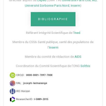
directeur adjoint du
Ceped
(UMR 196
Université Paris Cité
,
IRD
,
Université Sorbonne Paris Nord
,
Inserm
)
BIBLIOGRAPHIE
Référent Intégrité Scientifique de l’
Ined
Membre du CSS6​
Santé publique, santé des populations
de
l’
Inserm
Membre du comité de rédaction de
AIDS
Coordination du Comité Scientifique de l’ONG
Solthis
ORCiD :
0000-0001-7097-700X
HAL :
joseph-larmarange
IRD Horizon
ResearcherID:
I-5889-2015