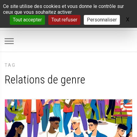
Panneau de gestion des cookies
Ce site utilise des cookies et vous donne le contrôle sur
ceux que vous souhaitez activer
X
Ma
Tout accepter
Tout refuser
Personnaliser
TAG
Relations de genre