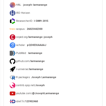
HAL :
joseph-larmarange
IRD Horizon
ResearcherID:
I-5889-2015
scopus :
26023442300
ceped.org/
larmarange-joseph
scholar :
pQDKEIUAAAAJ
PubMed :
larmarange
github.com/
larmarange
r-universe/
larmarange
R packages:
Joseph Larmarange
contrib.spip.net/
Joseph
youtube.com/
@JosephLarmarange
idref.fr/
123902460