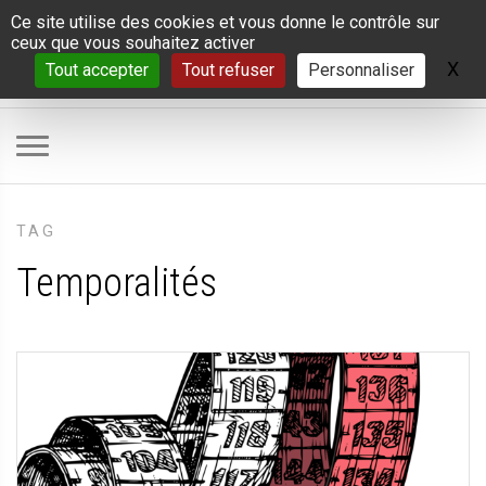
Panneau de gestion des cookies
Ce site utilise des cookies et vous donne le contrôle sur
ceux que vous souhaitez activer
X
Ma
Tout accepter
Tout refuser
Personnaliser
TAG
Temporalités