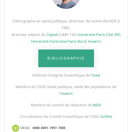
Démographe en santé publique, directeur de recherche HDR à
l’IRD,
directeur adjoint du
Ceped
(UMR 196
Université Paris Cité
,
IRD
,
Université Sorbonne Paris Nord
,
Inserm
)
BIBLIOGRAPHIE
Référent Intégrité Scientifique de l’
Ined
Membre du CSS6​
Santé publique, santé des populations
de
l’
Inserm
Membre du comité de rédaction de
AIDS
Coordination du Comité Scientifique de l’ONG
Solthis
ORCiD :
0000-0001-7097-700X