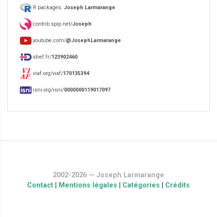
R packages:
Joseph Larmarange
contrib.spip.net/
Joseph
youtube.com/
@JosephLarmarange
idref.fr/
123902460
viaf.org/viaf/
170135394
isni.org/isni/
0000000119017097
2002-2026 — Joseph Larmarange
Contact
|
Mentions légales
|
Catégories
|
Crédits