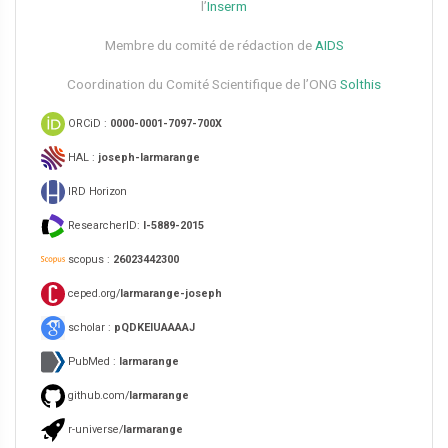
l’
Inserm
Membre du comité de rédaction de
AIDS
Coordination du Comité Scientifique de l’ONG
Solthis
ORCiD :
0000-0001-7097-700X
HAL :
joseph-larmarange
IRD Horizon
ResearcherID:
I-5889-2015
scopus :
26023442300
ceped.org/
larmarange-joseph
scholar :
pQDKEIUAAAAJ
PubMed :
larmarange
github.com/
larmarange
r-universe/
larmarange