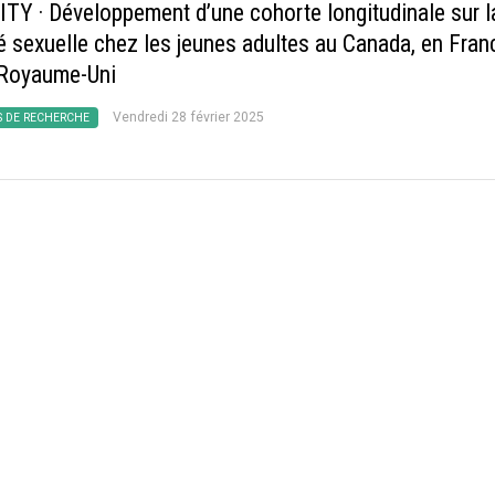
DITY
·
Développement d’une cohorte longitudinale sur l
té sexuelle chez les jeunes adultes au Canada, en Fran
 Royaume-Uni
Vendredi 28 février 2025
S DE RECHERCHE