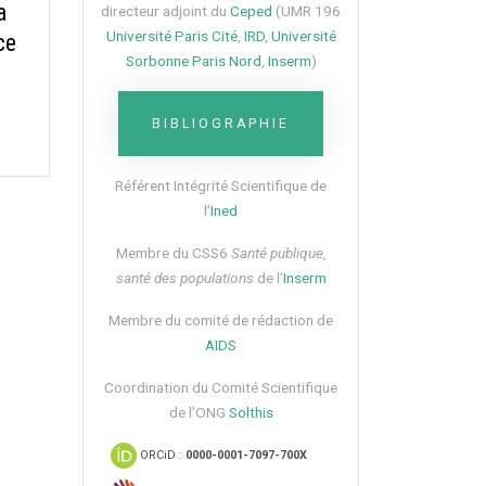
a
directeur adjoint du
Ceped
(UMR 196
Université Paris Cité
,
IRD
,
Université
ce
Sorbonne Paris Nord
,
Inserm
)
BIBLIOGRAPHIE
Référent Intégrité Scientifique de
l’
Ined
Membre du CSS6​
Santé publique,
santé des populations
de l’
Inserm
Membre du comité de rédaction de
AIDS
Coordination du Comité Scientifique
de l’ONG
Solthis
ORCiD :
0000-0001-7097-700X