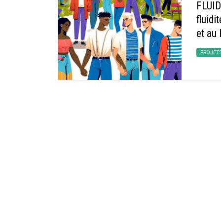
FLUI
fluidi
et au
PROJET