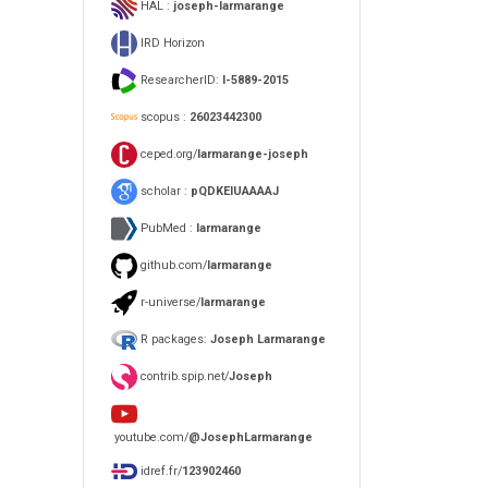
HAL :
joseph-larmarange
IRD Horizon
ResearcherID:
I-5889-2015
scopus :
26023442300
ceped.org/
larmarange-joseph
scholar :
pQDKEIUAAAAJ
PubMed :
larmarange
github.com/
larmarange
r-universe/
larmarange
R packages:
Joseph Larmarange
contrib.spip.net/
Joseph
youtube.com/
@JosephLarmarange
idref.fr/
123902460