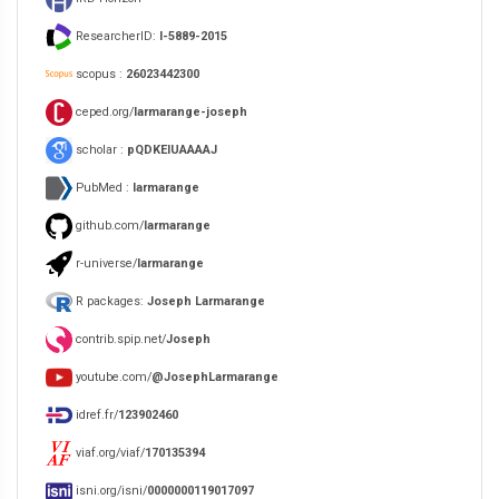
ResearcherID:
I-5889-2015
scopus :
26023442300
ceped.org/
larmarange-joseph
scholar :
pQDKEIUAAAAJ
PubMed :
larmarange
github.com/
larmarange
r-universe/
larmarange
R packages:
Joseph Larmarange
contrib.spip.net/
Joseph
youtube.com/
@JosephLarmarange
idref.fr/
123902460
viaf.org/viaf/
170135394
isni.org/isni/
0000000119017097