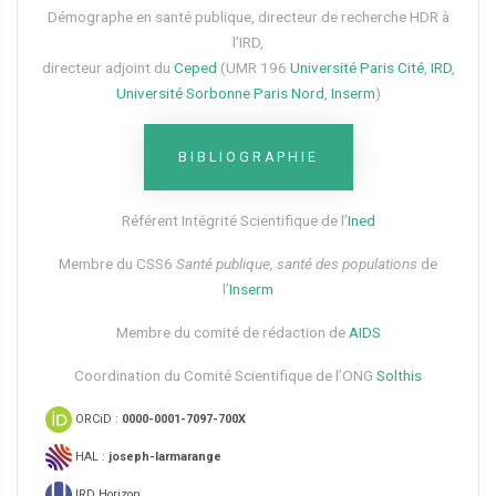
Démographe en santé publique, directeur de recherche HDR à
l’IRD,
directeur adjoint du
Ceped
(UMR 196
Université Paris Cité
,
IRD
,
Université Sorbonne Paris Nord
,
Inserm
)
BIBLIOGRAPHIE
Référent Intégrité Scientifique de l’
Ined
Membre du CSS6​
Santé publique, santé des populations
de
l’
Inserm
Membre du comité de rédaction de
AIDS
Coordination du Comité Scientifique de l’ONG
Solthis
ORCiD :
0000-0001-7097-700X
HAL :
joseph-larmarange
IRD Horizon