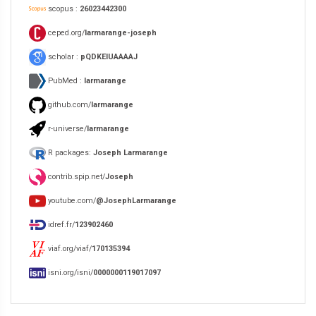
scopus :
26023442300
ceped.org/
larmarange-joseph
scholar :
pQDKEIUAAAAJ
PubMed :
larmarange
github.com/
larmarange
r-universe/
larmarange
R packages:
Joseph Larmarange
contrib.spip.net/
Joseph
youtube.com/
@JosephLarmarange
idref.fr/
123902460
viaf.org/viaf/
170135394
isni.org/isni/
0000000119017097