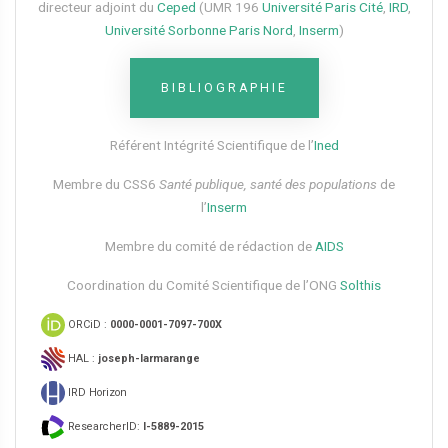
directeur adjoint du
Ceped
(UMR 196
Université Paris Cité
,
IRD
,
Université Sorbonne Paris Nord
,
Inserm
)
BIBLIOGRAPHIE
Référent Intégrité Scientifique de l’
Ined
Membre du CSS6​
Santé publique, santé des populations
de
l’
Inserm
Membre du comité de rédaction de
AIDS
Coordination du Comité Scientifique de l’ONG
Solthis
ORCiD :
0000-0001-7097-700X
HAL :
joseph-larmarange
IRD Horizon
ResearcherID:
I-5889-2015