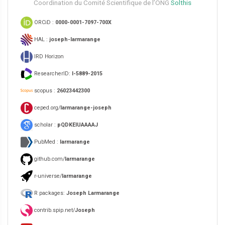
Coordination du Comité Scientifique de l’ONG
Solthis
ORCiD :
0000-0001-7097-700X
HAL :
joseph-larmarange
IRD Horizon
ResearcherID:
I-5889-2015
scopus :
26023442300
ceped.org/
larmarange-joseph
scholar :
pQDKEIUAAAAJ
PubMed :
larmarange
github.com/
larmarange
r-universe/
larmarange
R packages:
Joseph Larmarange
contrib.spip.net/
Joseph