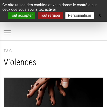
Panneau de gestion des cookies
Ce site utilise des cookies et vous donne le contrôle sur
ceux que vous souhaitez activer
X
Ma
Tout accepter
Tout refuser
Personnaliser
TAG
Violences