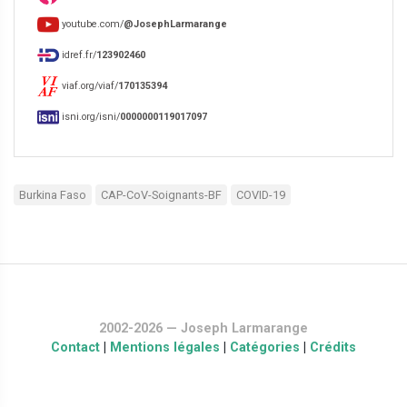
youtube.com/
@JosephLarmarange
idref.fr/
123902460
viaf.org/viaf/
170135394
isni.org/isni/
0000000119017097
Burkina Faso
CAP-CoV-Soignants-BF
COVID-19
2002-2026 — Joseph Larmarange
Contact
|
Mentions légales
|
Catégories
|
Crédits