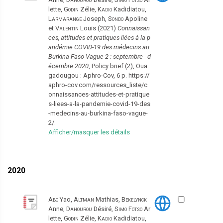
lette,
Godin
Zélie,
Kadio
Kadidiatou,
Larmarange
Joseph,
Sondo
Apoline
et
Valentin
Louis (2021)
Connaissan
ces, attitudes et pratiques liées à la p
andémie COVID-19 des médecins au
Burkina Faso Vague 2 : septembre - d
écembre 2020
, Policy brief (2), Oua
gadougou : Aphro-Cov, 6 p. https://
aphro-cov.com/ressources_liste/c
onnaissances-attitudes-et-pratique
s-liees-a-la-pandemie-covid-19-des
-medecins-au-burkina-faso-vague-
2/.
Afficher/masquer les détails
2020
Abo
Yao,
Altman
Mathias,
Bekelynck
Anne,
Dahourou
Désiré,
Simo Fotso
Ar
lette,
Godin
Zélie,
Kadio
Kadidiatou,