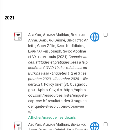
2021
Abo
Yao,
Altman
Mathias,
Bekelynck
Anne,
Dahourou
Désiré,
Simo Fotso
Ar
lette,
Godin
Zélie,
Kadio
Kadidiatou,
Larmarange
Joseph,
Sondo
Apoline
et
Valentin
Louis (2021)
Connaissan
ces, attitudes et pratiques liées à la p
andémie COVID-19 des médecins au
Burkina Faso - Enquêtes 1, 2 et 3 : se
ptembre 2020 - décembre 2020 – fév
rier 2021
, Policy brief (3), Ouagadou
gou : Aphro-Cov, 6 p. https://aphro-
cov.com/ressources_liste/enquete-
cap-cov-bf-resultats-des-3-vagues-
denquete-et-evolutions-observee
s/.
Afficher/masquer les détails
Abo
Yao,
Altman
Mathias,
Bekelynck
Anne,
Dahourou
Désiré,
Simo Fotso
Ar