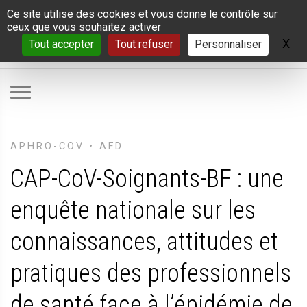
Panneau de gestion des cookies
Ce site utilise des cookies et vous donne le contrôle sur
ceux que vous souhaitez activer
X
Ma
Tout accepter
Tout refuser
Personnaliser
APHRO-COV • AFD
CAP-CoV-Soignants-BF : une
enquête nationale sur les
connaissances, attitudes et
pratiques des professionnels
de santé face à l’épidémie de