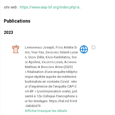
site web
:
https://www.iasp-bf.org/index.php/a...
Publications
2023
Larmarange
Joseph,
Fotso
Arlette Si
mo,
Yabo
Yao,
Dahourou
Désiré Lucie
n,
Godin
Zélie,
Kadio
Kadidiatou,
Son
do
Apoline,
Valentin
Louis,
Altmann
Mathias et
Bekelynck
Anne (2023)
« Réalisation d’une enquête télépho
nique répétée auprès de médecins
burkinabés en contexte Covid : reto
ur d’expérience de l’enquête CAP-C
oV-BF » (communication orale), pré
senté à
12e Colloque Francophone s
ur les Sondages
. https://hal.ird.fr/ird
-04043479.
Afficher/masquer les détails