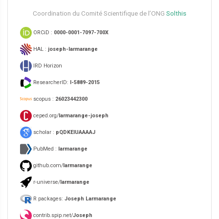
Coordination du Comité Scientifique de l’ONG
Solthis
ORCiD :
0000-0001-7097-700X
HAL :
joseph-larmarange
IRD Horizon
ResearcherID:
I-5889-2015
scopus :
26023442300
ceped.org/
larmarange-joseph
scholar :
pQDKEIUAAAAJ
PubMed :
larmarange
github.com/
larmarange
r-universe/
larmarange
R packages:
Joseph Larmarange
contrib.spip.net/
Joseph