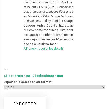
Larmarange
Joseph,
Sondo
Apoline
et
Valentin
Louis (2020)
Connaissan
ces, attitudes et pratiques liées à la p
andémie COVID-19 des médecins au
Burkina Faso
, Policy brief (1), Ouaga
dougou : Aphro-Cov, 6 p. https://ap
hro-cov.com/ressources_liste/conn
aissances-attitudes-et-pratiques-lie
es-a-la-pandemie-covid-19-des-me
decins-au-burkina-faso/.
Afficher/masquer les détails
---
Sélectionner tout
|
Déselectionner tout
Exporter la sélection au format