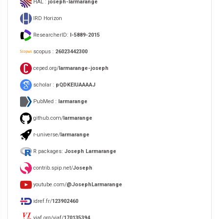
HAL :
joseph-larmarange
IRD Horizon
ResearcherID:
I-5889-2015
scopus :
26023442300
ceped.org/
larmarange-joseph
scholar :
pQDKEIUAAAAJ
PubMed :
larmarange
github.com/
larmarange
r-universe/
larmarange
R packages:
Joseph Larmarange
contrib.spip.net/
Joseph
youtube.com/
@JosephLarmarange
idref.fr/
123902460
viaf.org/viaf/
170135394