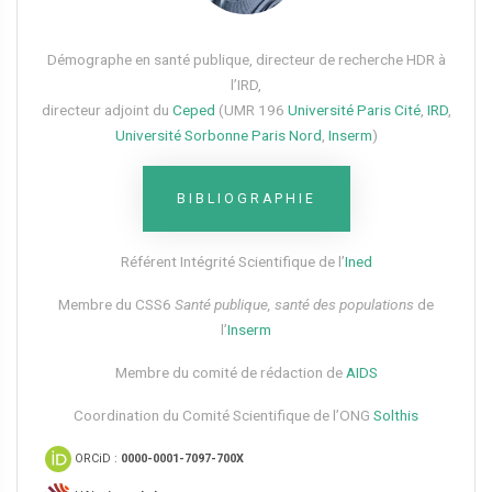
Démographe en santé publique, directeur de recherche HDR à
l’IRD,
directeur adjoint du
Ceped
(UMR 196
Université Paris Cité
,
IRD
,
Université Sorbonne Paris Nord
,
Inserm
)
BIBLIOGRAPHIE
Référent Intégrité Scientifique de l’
Ined
Membre du CSS6​
Santé publique, santé des populations
de
l’
Inserm
Membre du comité de rédaction de
AIDS
Coordination du Comité Scientifique de l’ONG
Solthis
ORCiD :
0000-0001-7097-700X