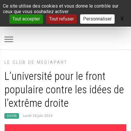
Panneau de gestion des cookies
Ce site utilise des cookies et vous donne le contrôle sur
ceux que vous souhaitez activer
X
Ma
Tout accepter
Tout refuser
Personnaliser
LE CLUB DE MEDIAPART
L’université pour le front
populaire contre les idées de
l’extrême droite
Lundi 24 juin 2024
DIVERS