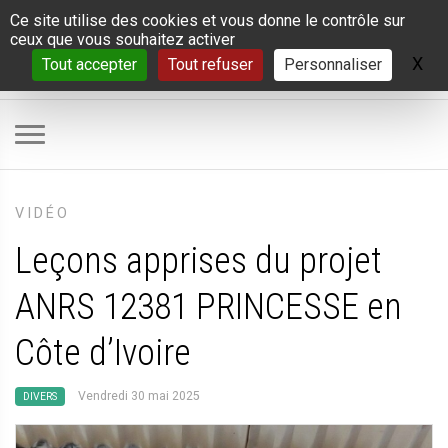
Panneau de gestion des cookies
Ce site utilise des cookies et vous donne le contrôle sur
ceux que vous souhaitez activer
X
Ma
Tout accepter
Tout refuser
Personnaliser
VIDÉO
Leçons apprises du projet
ANRS 12381 PRINCESSE en
Côte d’Ivoire
Vendredi 30 mai 2025
DIVERS