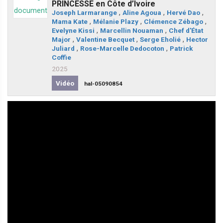
PRINCESSE en Côte d’Ivoire
Joseph Larmarange
,
Aline Agoua
,
Hervé Dao
,
Mama Kate
,
Mélanie Plazy
,
Clémence Zébago
,
Evelyne Kissi
,
Marcellin Nouaman
,
Chef d'État
Major
,
Valentine Becquet
,
Serge Eholié
,
Hector
Juliard
,
Rose-Marcelle Dedocoton
,
Patrick
Coffie
2025
Vidéo
hal-05090854