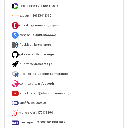
ResearcherID:
I-5889-2015
scopus :
26023442300
ceped.org/
larmarange-joseph
scholar :
pQDKEIUAAAAJ
PubMed :
larmarange
github.com/
larmarange
r-universe/
larmarange
R packages:
Joseph Larmarange
contrib.spip.net/
Joseph
youtube.com/
@JosephLarmarange
idref.fr/
123902460
viaf.org/viaf/
170135394
isni.org/isni/
0000000119017097