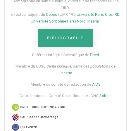
Démographe en santé publique, directeur de recherche HDR à
l’IRD,
directeur adjoint du
Ceped
(UMR 196
Université Paris Cité
,
IRD
,
Université Sorbonne Paris Nord
,
Inserm
)
BIBLIOGRAPHIE
Référent Intégrité Scientifique de l’
Ined
Membre du CSS6​
Santé publique, santé des populations
de
l’
Inserm
Membre du comité de rédaction de
AIDS
Coordination du Comité Scientifique de l’ONG
Solthis
ORCiD :
0000-0001-7097-700X
HAL :
joseph-larmarange
IRD Horizon