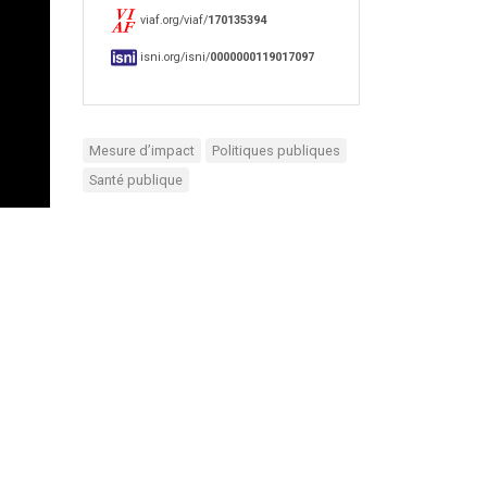
viaf.org/viaf/
170135394
isni.org/isni/
0000000119017097
Mesure d’impact
Politiques publiques
Santé publique