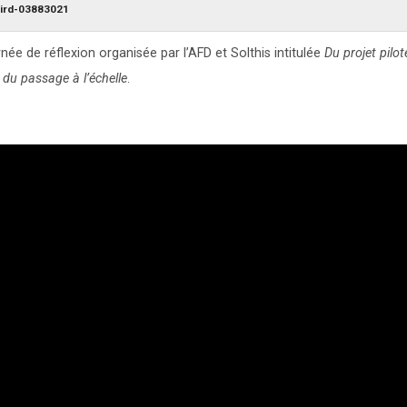
ird-03883021
e de réflexion organisée par l’AFD et Solthis intitulée
Du projet pilot
t du passage à l’échelle
.