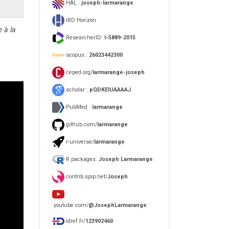
HAL :
joseph-larmarange
IRD Horizon
e à la
ResearcherID:
I-5889-2015
scopus :
26023442300
ceped.org/
larmarange-joseph
scholar :
pQDKEIUAAAAJ
PubMed :
larmarange
github.com/
larmarange
r-universe/
larmarange
R packages:
Joseph Larmarange
contrib.spip.net/
Joseph
youtube.com/
@JosephLarmarange
idref.fr/
123902460