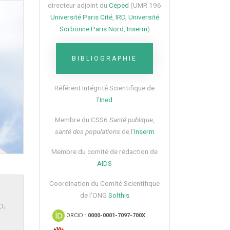
directeur adjoint du
Ceped
(UMR 196
Université Paris Cité
,
IRD
,
Université
Sorbonne Paris Nord
,
Inserm
)
BIBLIOGRAPHIE
Référent Intégrité Scientifique de
l’
Ined
Membre du CSS6​
Santé publique,
santé des populations
de l’
Inserm
Membre du comité de rédaction de
AIDS
Coordination du Comité Scientifique
de l’ONG
Solthis
D;
ORCiD :
0000-0001-7097-700X