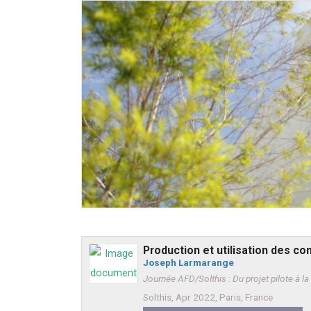
Production et utilisation des co
Joseph Larmarange
Journée AFD/Solthis : Du projet pilote à la 
Solthis, Apr 2022, Paris, France