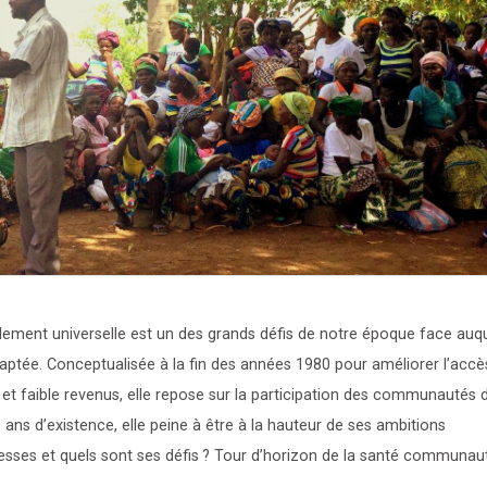
blement universelle est un des grands défis de notre époque face auqu
tée. Conceptualisée à la fin des années 1980 pour améliorer l’accè
et faible revenus, elle repose sur la participation des communautés 
0 ans d’existence, elle peine à être à la hauteur de ses ambitions
messes et quels sont ses défis
? Tour d’horizon de la santé communaut