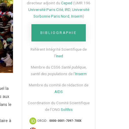
directeur adjoint du
Ceped
(UMR 196
Université Paris Cité
,
IRD
,
Université
Sorbonne Paris Nord
,
Inserm
)
BIBLIOGRAPHIE
Référent Intégrité Scientifique de
l’
Ined
Membre du CSS6​
Santé publique,
santé des populations
de l’
Inserm
Membre du comité de rédaction de
el la
AIDS
s aux
Coordination du Comité Scientifique
dans le
de l’ONG
Solthis
aire à
ORCiD :
0000-0001-7097-700X