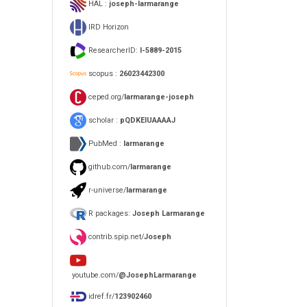
HAL :
joseph-larmarange
IRD Horizon
ResearcherID:
I-5889-2015
scopus :
26023442300
ceped.org/
larmarange-joseph
scholar :
pQDKEIUAAAAJ
PubMed :
larmarange
github.com/
larmarange
r-universe/
larmarange
R packages:
Joseph Larmarange
contrib.spip.net/
Joseph
youtube.com/
@JosephLarmarange
idref.fr/
123902460