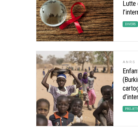
Lutte 
l’inte
DIVERS
ANRS
Enfan
(Burk
carto
d’inte
PROJET