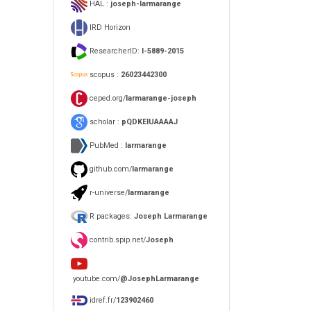
HAL :
joseph-larmarange
IRD Horizon
ResearcherID:
I-5889-2015
scopus :
26023442300
ceped.org/
larmarange-joseph
scholar :
pQDKEIUAAAAJ
PubMed :
larmarange
github.com/
larmarange
r-universe/
larmarange
R packages:
Joseph Larmarange
contrib.spip.net/
Joseph
youtube.com/
@JosephLarmarange
idref.fr/
123902460