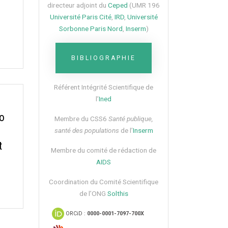
directeur adjoint du
Ceped
(UMR 196
Université Paris Cité
,
IRD
,
Université
Sorbonne Paris Nord
,
Inserm
)
BIBLIOGRAPHIE
Référent Intégrité Scientifique de
l’
Ined
so
Membre du CSS6​
Santé publique,
santé des populations
de l’
Inserm
t
Membre du comité de rédaction de
AIDS
Coordination du Comité Scientifique
de l’ONG
Solthis
ORCiD :
0000-0001-7097-700X