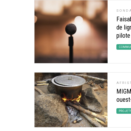
SONDA
Faisab
de lig
pilote
COMMUN
AFRIS
MIGMA
ouest
PROJET