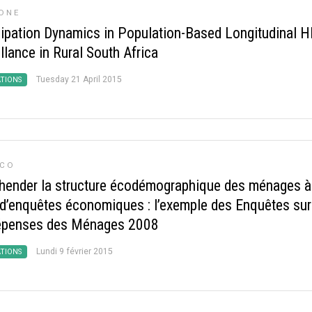
ONE
cipation Dynamics in Population-Based Longitudinal H
llance in Rural South Africa
Tuesday 21 April 2015
ATIONS
ÉCO
hender la structure écodémographique des ménages à
r d’enquêtes économiques : l’exemple des Enquêtes sur
épenses des Ménages 2008
Lundi 9 février 2015
ATIONS