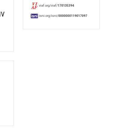
viaf.org/viaf/
170135394
IV
isni.org/isni/
0000000119017097