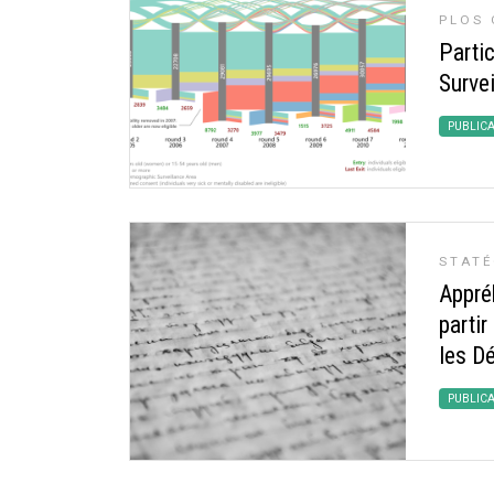
PLOS 
Parti
Survei
PUBLIC
STAT
Appré
parti
les D
PUBLIC