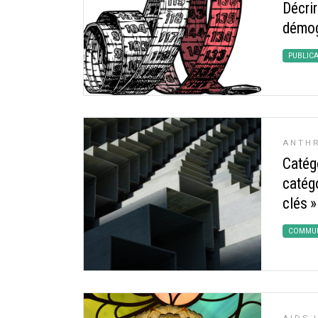
Décri
démog
PUBLIC
ANTH
Catég
catégo
clés
»
COMMUN