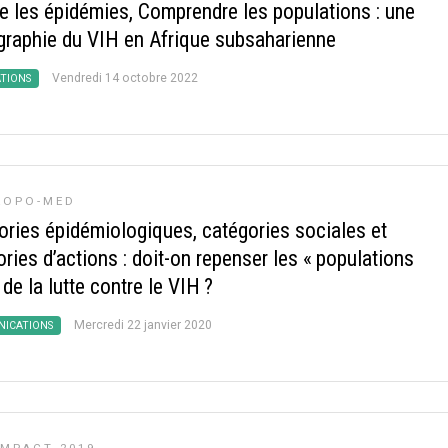
re les épidémies, Comprendre les populations : une
raphie du VIH en Afrique subsaharienne
Vendredi 14 octobre 2022
ATIONS
ROPO-MED
ories épidémiologiques, catégories sociales et
ries d’actions : doit-on repenser les «
populations
 de la lutte contre le VIH
?
Mercredi 22 janvier 2020
ICATIONS