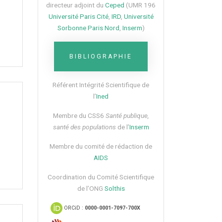
directeur adjoint du
Ceped
(UMR 196
Université Paris Cité
,
IRD
,
Université
Sorbonne Paris Nord
,
Inserm
)
BIBLIOGRAPHIE
Référent Intégrité Scientifique de
l’
Ined
Membre du CSS6​
Santé publique,
santé des populations
de l’
Inserm
Membre du comité de rédaction de
AIDS
Coordination du Comité Scientifique
de l’ONG
Solthis
ORCiD :
0000-0001-7097-700X