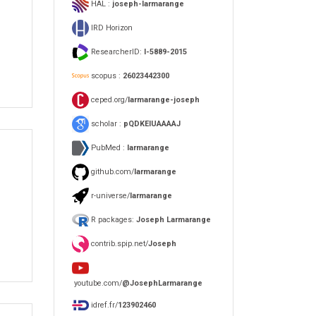
HAL :
joseph-larmarange
IRD Horizon
ResearcherID:
I-5889-2015
scopus :
26023442300
ceped.org/
larmarange-joseph
scholar :
pQDKEIUAAAAJ
PubMed :
larmarange
github.com/
larmarange
r-universe/
larmarange
R packages:
Joseph Larmarange
contrib.spip.net/
Joseph
youtube.com/
@JosephLarmarange
idref.fr/
123902460