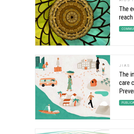
AIDS 
The e
reach
COMMUN
JIAS
The i
care 
Preven
PUBLIC