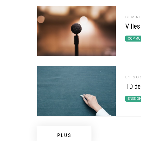
SEMAI
Villes
COMMUN
L1 SO
TD de
ENSEIG
PLUS