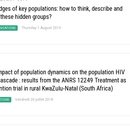
IMPACT 2019
dges of key populations: how to think, describe and
 these hidden groups?
Thursday 1 August 2019
ICATIONS
mpact of population dynamics on the population HIV
cascade : results from the ANRS 12249 Treatment as
tion trial in rural KwaZulu‐Natal (South Africa)
Vendredi 20 juillet 2018
ATIONS