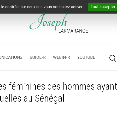
Tout accepter
 le contrôle sur ceux que vous souhaitez activer
NICATIONS
GUIDE-R
WEBIN-R
YOUTUBE
res féminines des hommes ayan
uelles au Sénégal