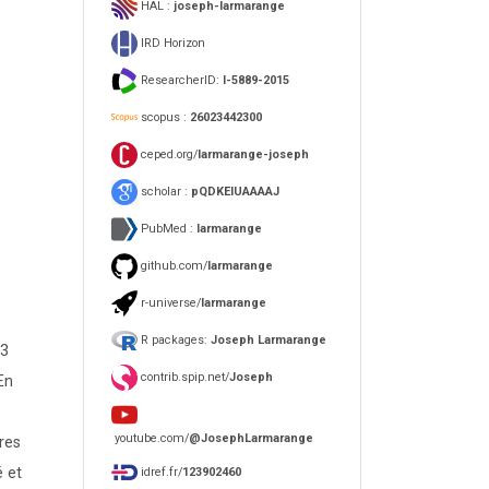
HAL :
joseph-larmarange
IRD Horizon
ResearcherID:
I-5889-2015
scopus :
26023442300
ceped.org/
larmarange-joseph
scholar :
pQDKEIUAAAAJ
PubMed :
larmarange
github.com/
larmarange
r-universe/
larmarange
R packages:
Joseph Larmarange
63
contrib.spip.net/
Joseph
En
youtube.com/
@JosephLarmarange
res
é et
idref.fr/
123902460