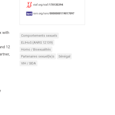
viaf.org/viaf/
170135394
isni.org/isni/
0000000119017097
x with
Comportements sexuels
ELIHoS (ANRS 12139)
and 12
Homo / Bisexualités
rtner,
Partenaires sexuel(le)s
Sénégal
VIH / SIDA
e