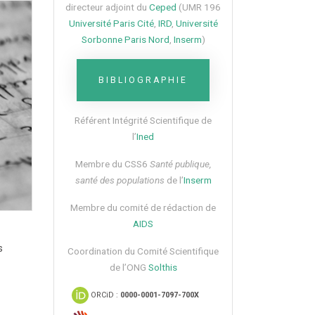
directeur adjoint du
Ceped
(UMR 196
Université Paris Cité
,
IRD
,
Université
Sorbonne Paris Nord
,
Inserm
)
BIBLIOGRAPHIE
Référent Intégrité Scientifique de
l’
Ined
Membre du CSS6​
Santé publique,
santé des populations
de l’
Inserm
Membre du comité de rédaction de
AIDS
s
Coordination du Comité Scientifique
de l’ONG
Solthis
ORCiD :
0000-0001-7097-700X