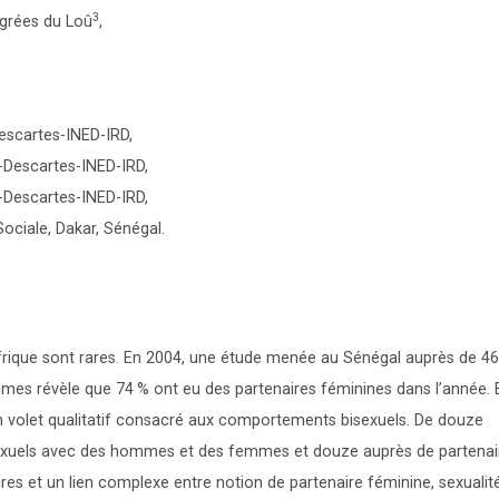
3
sgrées du Loû
,
escartes-INED-IRD,
-Descartes-INED-IRD,
-Descartes-INED-IRD,
Sociale, Dakar, Sénégal.
frique sont rares. En 2004, une étude menée au Sénégal auprès de 4
mes révèle que 74
% ont eu des partenaires féminines dans l’année. 
n volet qualitatif consacré aux comportements bisexuels. De douze
exuels avec des hommes et des femmes et douze auprès de partenai
res et un lien complexe entre notion de partenaire féminine, sexualit