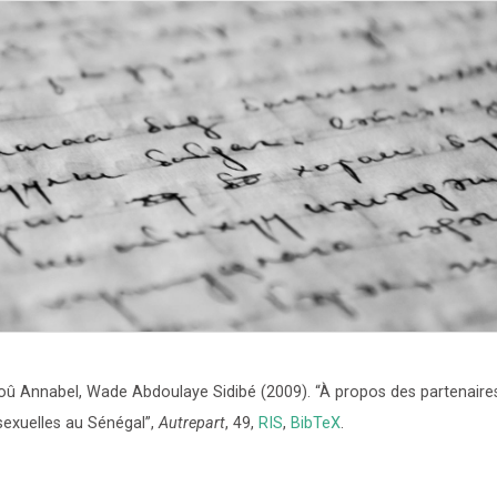
Loû Annabel, Wade Abdoulaye Sidibé
(2009)
.
“À propos des partenaire
exuelles au Sénégal”
,
Autrepart
,
49
,
RIS
,
BibTeX
.