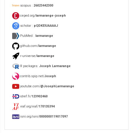
scopus :
26023442300
ceped.org/
larmarange-joseph
scholar :
pQDKEIUAAAAJ
PubMed :
larmarange
github.com/
larmarange
r-universe/
larmarange
R packages:
Joseph Larmarange
contrib.spip.net/
Joseph
youtube.com/
@JosephLarmarange
idref.fr/
123902460
viaf.org/viaf/
170135394
isni.org/isni/
0000000119017097