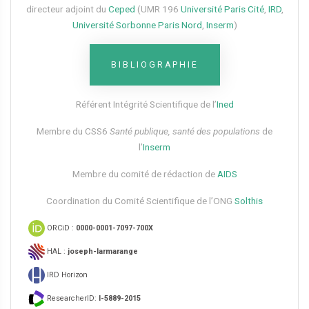
directeur adjoint du
Ceped
(UMR 196
Université Paris Cité
,
IRD
,
Université Sorbonne Paris Nord
,
Inserm
)
BIBLIOGRAPHIE
Référent Intégrité Scientifique de l’
Ined
Membre du CSS6​
Santé publique, santé des populations
de
l’
Inserm
Membre du comité de rédaction de
AIDS
Coordination du Comité Scientifique de l’ONG
Solthis
ORCiD :
0000-0001-7097-700X
HAL :
joseph-larmarange
IRD Horizon
ResearcherID:
I-5889-2015