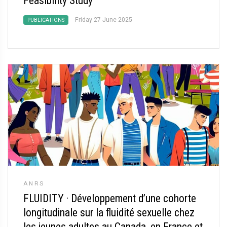
Feasibility Study
Friday 27 June 2025
PUBLICATIONS
ANRS
FLUIDITY
·
Développement d’une cohorte
longitudinale sur la fluidité sexuelle chez
les jeunes adultes au Canada, en France et