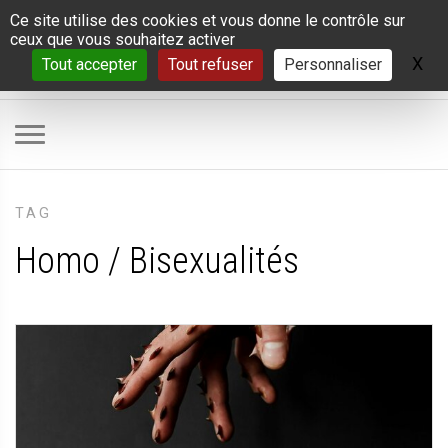
Panneau de gestion des cookies
Ce site utilise des cookies et vous donne le contrôle sur
ceux que vous souhaitez activer
X
Ma
Tout accepter
Tout refuser
Personnaliser
TAG
Homo / Bisexualités