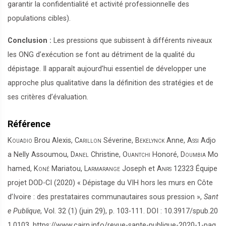
garantir la confidentialité et activité professionnelle des
populations cibles).
Conclusion :
Les pressions que subissent à différents niveaux
les ONG d’exécution se font au détriment de la qualité du
dépistage. Il apparaît aujourd’hui essentiel de développer une
approche plus qualitative dans la définition des stratégies et de
ses critères d’évaluation.
Référence
Kouadio
Brou Alexis,
Carillon
Séverine,
Bekelynck
Anne,
Assi
Adjo
a Nelly Assoumou,
Danel
Christine,
Ouantchi
Honoré,
Doumbia
Mo
hamed,
Koné
Mariatou,
Larmarange
Joseph et
Anrs 12323
Équipe
projet DOD-CI (2020) « Dépistage du VIH hors les murs en Côte
d’Ivoire : des prestataires communautaires sous pression »,
Sant
e Publique
, Vol. 32 (1) (juin 29), p. 103-111. DOI : 10.3917/spub.20
1.0103. https://www.cairn.info/revue-sante-publique-2020-1-pag