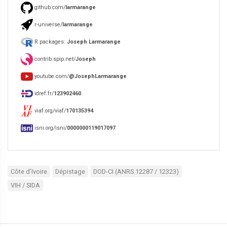
github.com/
larmarange
r-universe/
larmarange
R packages:
Joseph Larmarange
contrib.spip.net/
Joseph
youtube.com/
@JosephLarmarange
idref.fr/
123902460
viaf.org/viaf/
170135394
isni.org/isni/
0000000119017097
Côte d’Ivoire
Dépistage
DOD-CI (ANRS 12287 / 12323)
VIH / SIDA