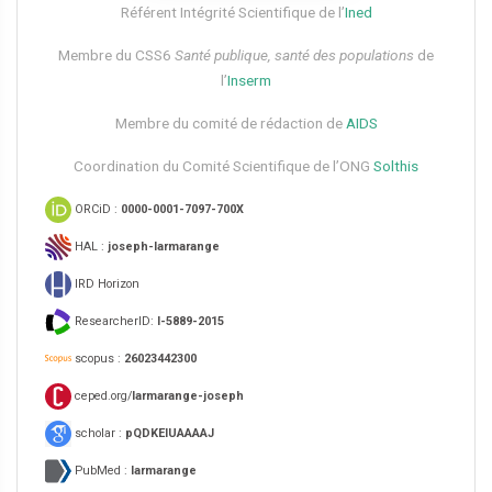
Référent Intégrité Scientifique de l’
Ined
Membre du CSS6​
Santé publique, santé des populations
de
l’
Inserm
Membre du comité de rédaction de
AIDS
Coordination du Comité Scientifique de l’ONG
Solthis
ORCiD :
0000-0001-7097-700X
HAL :
joseph-larmarange
IRD Horizon
ResearcherID:
I-5889-2015
scopus :
26023442300
ceped.org/
larmarange-joseph
scholar :
pQDKEIUAAAAJ
PubMed :
larmarange