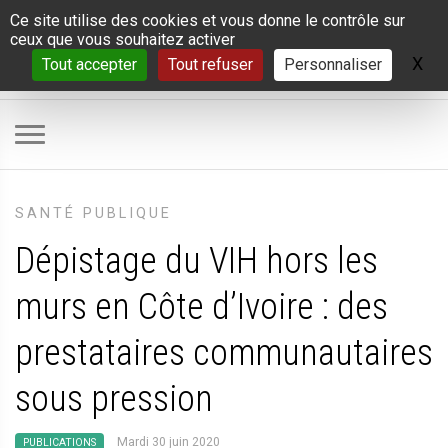
Panneau de gestion des cookies
Ce site utilise des cookies et vous donne le contrôle sur
ceux que vous souhaitez activer
X
Ma
Tout accepter
Tout refuser
Personnaliser
SANTÉ PUBLIQUE
Dépistage du VIH hors les
murs en Côte d’Ivoire : des
prestataires communautaires
sous pression
Mardi 30 juin 2020
PUBLICATIONS