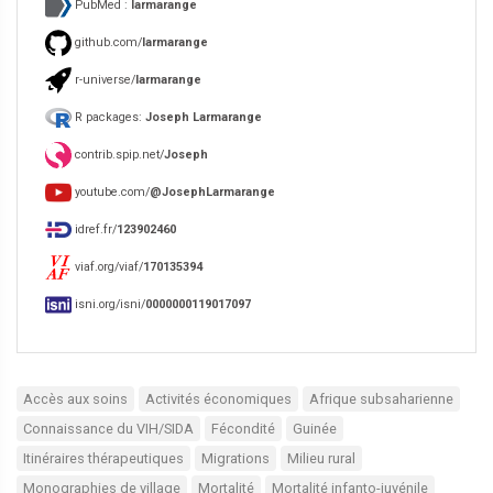
PubMed :
larmarange
github.com/
larmarange
r-universe/
larmarange
R packages:
Joseph Larmarange
contrib.spip.net/
Joseph
youtube.com/
@JosephLarmarange
idref.fr/
123902460
viaf.org/viaf/
170135394
isni.org/isni/
0000000119017097
Accès aux soins
Activités économiques
Afrique subsaharienne
Connaissance du VIH/SIDA
Fécondité
Guinée
Itinéraires thérapeutiques
Migrations
Milieu rural
Monographies de village
Mortalité
Mortalité infanto-juvénile