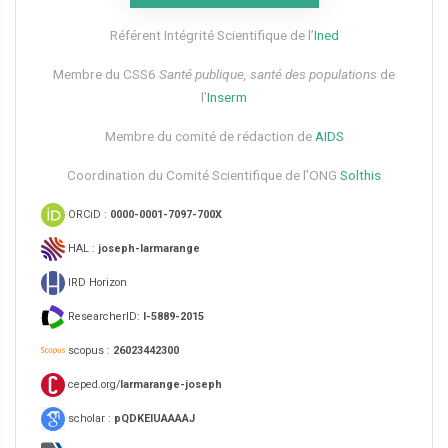
Référent Intégrité Scientifique de l’
Ined
Membre du CSS6​
Santé publique, santé des populations
de
l’
Inserm
Membre du comité de rédaction de
AIDS
Coordination du Comité Scientifique de l’ONG
Solthis
ORCiD :
0000-0001-7097-700X
HAL :
joseph-larmarange
IRD Horizon
ResearcherID:
I-5889-2015
scopus :
26023442300
ceped.org/
larmarange-joseph
scholar :
pQDKEIUAAAAJ