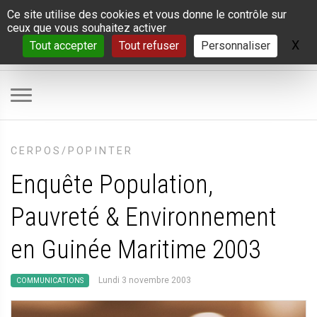
Panneau de gestion des cookies
Ce site utilise des cookies et vous donne le contrôle sur
ceux que vous souhaitez activer
X
Ma
Tout accepter
Tout refuser
Personnaliser
CERPOS/POPINTER
Enquête Population,
Pauvreté & Environnement
en Guinée Maritime 2003
Lundi 3 novembre 2003
COMMUNICATIONS