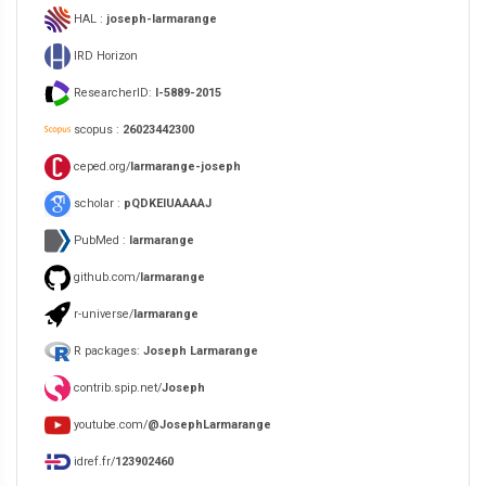
HAL :
joseph-larmarange
IRD Horizon
ResearcherID:
I-5889-2015
scopus :
26023442300
ceped.org/
larmarange-joseph
scholar :
pQDKEIUAAAAJ
PubMed :
larmarange
github.com/
larmarange
r-universe/
larmarange
R packages:
Joseph Larmarange
contrib.spip.net/
Joseph
youtube.com/
@JosephLarmarange
idref.fr/
123902460