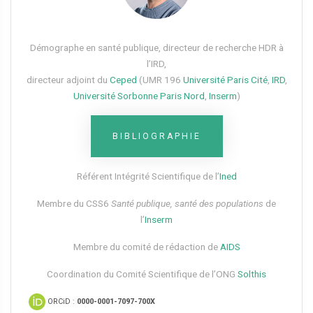
Démographe en santé publique, directeur de recherche HDR à
l’IRD,
directeur adjoint du
Ceped
(UMR 196
Université Paris Cité
,
IRD
,
Université Sorbonne Paris Nord
,
Inserm
)
BIBLIOGRAPHIE
Référent Intégrité Scientifique de l’
Ined
Membre du CSS6​
Santé publique, santé des populations
de
l’
Inserm
Membre du comité de rédaction de
AIDS
Coordination du Comité Scientifique de l’ONG
Solthis
ORCiD :
0000-0001-7097-700X