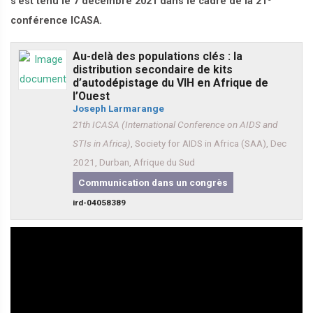
s’est tenu le 7 décembre 2021 dans le cadre de la 21
conférence ICASA.
Au-delà des populations clés : la
distribution secondaire de kits
d’autodépistage du VIH en Afrique de
l’Ouest
Joseph Larmarange
21th ICASA (International Conference on AIDS and
STIs in Africa)
, Society for AIDS in Africa (SAA), Dec
2021, Durban, Afrique du Sud
Communication dans un congrès
ird-04058389