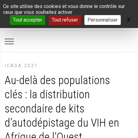
Panneau de gestion des cookies
Ce site utilise des cookies et vous donne le contrôle sur
ceux que vous souhaitez activer
X
Ma
Tout accepter
Tout refuser
Personnaliser
ICASA 2021
Au-delà des populations
clés : la distribution
secondaire de kits
d’autodépistage du VIH en
Afrique de l’Ouest