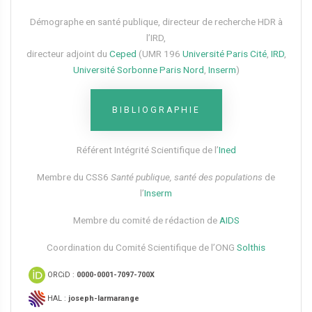
Démographe en santé publique, directeur de recherche HDR à
l’IRD,
directeur adjoint du
Ceped
(UMR 196
Université Paris Cité
,
IRD
,
Université Sorbonne Paris Nord
,
Inserm
)
BIBLIOGRAPHIE
Référent Intégrité Scientifique de l’
Ined
Membre du CSS6​
Santé publique, santé des populations
de
l’
Inserm
Membre du comité de rédaction de
AIDS
Coordination du Comité Scientifique de l’ONG
Solthis
ORCiD :
0000-0001-7097-700X
HAL :
joseph-larmarange