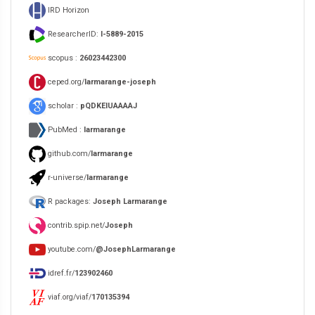
IRD Horizon
ResearcherID:
I-5889-2015
scopus :
26023442300
ceped.org/
larmarange-joseph
scholar :
pQDKEIUAAAAJ
PubMed :
larmarange
github.com/
larmarange
r-universe/
larmarange
R packages:
Joseph Larmarange
contrib.spip.net/
Joseph
youtube.com/
@JosephLarmarange
idref.fr/
123902460
viaf.org/viaf/
170135394