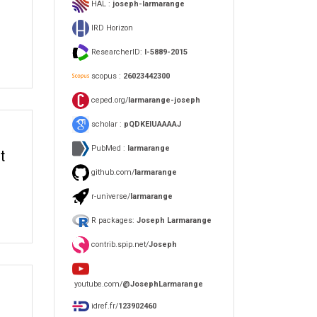
HAL :
joseph-larmarange
IRD Horizon
ResearcherID:
I-5889-2015
scopus :
26023442300
ceped.org/
larmarange-joseph
scholar :
pQDKEIUAAAAJ
PubMed :
larmarange
t
github.com/
larmarange
r-universe/
larmarange
R packages:
Joseph Larmarange
contrib.spip.net/
Joseph
youtube.com/
@JosephLarmarange
idref.fr/
123902460