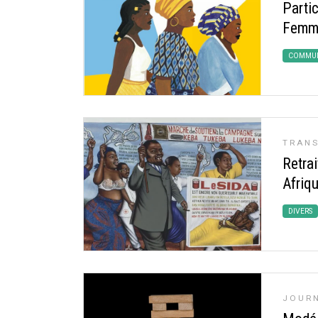
Partic
Femme
COMMUN
TRAN
Retra
Afriqu
DIVERS
JOURN