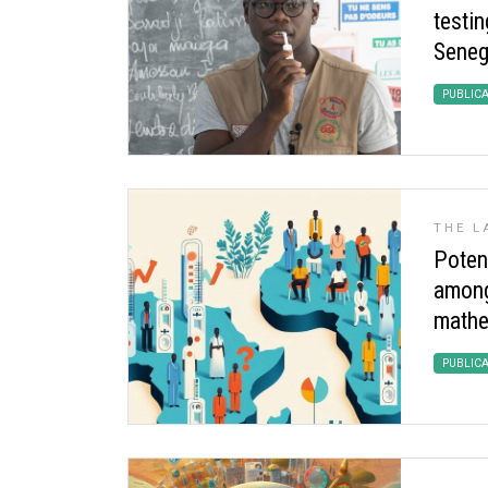
testin
Seneg
PUBLIC
THE L
Potent
among 
mathe
PUBLIC