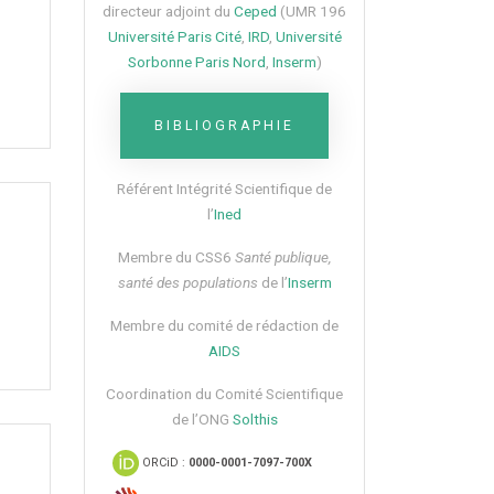
directeur adjoint du
Ceped
(UMR 196
Université Paris Cité
,
IRD
,
Université
Sorbonne Paris Nord
,
Inserm
)
BIBLIOGRAPHIE
Référent Intégrité Scientifique de
l’
Ined
Membre du CSS6​
Santé publique,
santé des populations
de l’
Inserm
Membre du comité de rédaction de
AIDS
Coordination du Comité Scientifique
de l’ONG
Solthis
ORCiD :
0000-0001-7097-700X