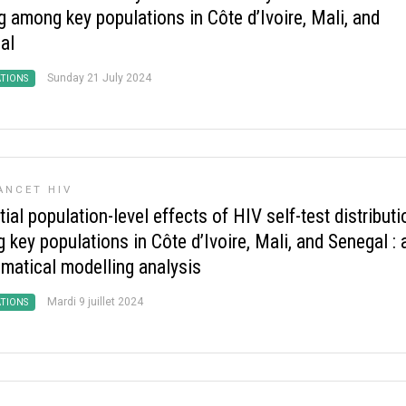
g among key populations in Côte d’Ivoire, Mali, and
al
Sunday 21 July 2024
ATIONS
ANCET HIV
ial population-level effects of HIV self-test distributi
key populations in Côte d’Ivoire, Mali, and Senegal : 
matical modelling analysis
Mardi 9 juillet 2024
ATIONS