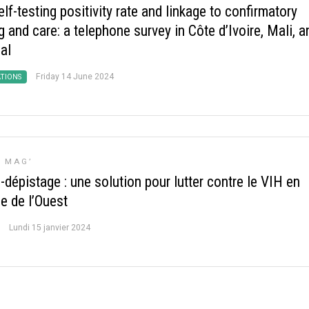
lf-testing positivity rate and linkage to confirmatory
g and care: a telephone survey in Côte d’Ivoire, Mali, a
al
Friday 14 June 2024
ATIONS
E MAG’
-dépistage : une solution pour lutter contre le VIH en
e de l’Ouest
Lundi 15 janvier 2024