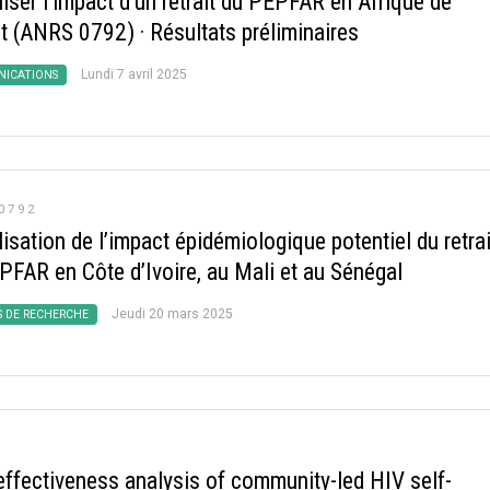
iser l’impact d’un retrait du PEPFAR en Afrique de
st (ANRS 0792)
·
Résultats préliminaires
Lundi 7 avril 2025
ICATIONS
0792
sation de l’impact épidémiologique potentiel du retrai
PFAR en Côte d’Ivoire, au Mali et au Sénégal
Jeudi 20 mars 2025
S DE RECHERCHE
effectiveness analysis of community-led HIV self-