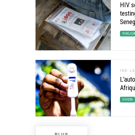
HIV se
testin
Seneg
PUBLIC
IRD L
L’auto
Afriqu
DIVERS
PLUS