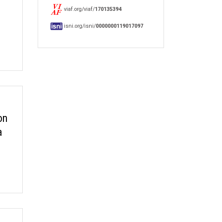
viaf.org/viaf/
170135394
isni.org/isni/
0000000119017097
on
a