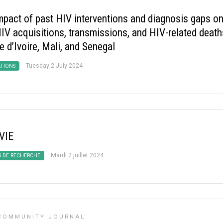
mpact of past HIV interventions and diagnosis gaps o
IV acquisitions, transmissions, and HIV-related death
e d’Ivoire, Mali, and Senegal
Tuesday 2 July 2024
ATIONS
VIE
Mardi 2 juillet 2024
S DE RECHERCHE
 COMMUNITY JOURNAL