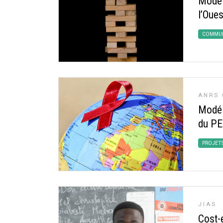
Modél
l’Oue
COMMUN
ANRS 
Modéli
du PE
PROJET
JIAS
Cost-