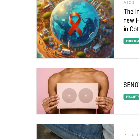
AIDS
The i
new H
in Côt
PUBLIC
SENO
PROJET
PEER