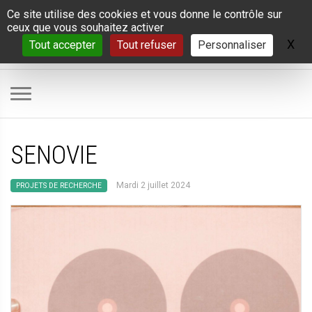
Panneau de gestion des cookies
Ce site utilise des cookies et vous donne le contrôle sur
ceux que vous souhaitez activer
X
Ma
Tout accepter
Tout refuser
Personnaliser
SENOVIE
Mardi 2 juillet 2024
PROJETS DE RECHERCHE