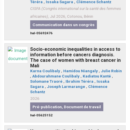
Téréra
,
Issaka Sagara
,
Clémence Schantz
CISFA (Congrès international sur la santé des femmes
africaines)
, Jul 2026, Cotonou, Bénin
Communication dans un congrès
hal-05692476
Socio-economic inequalities in access to
information before cancers diagnosis.
The case of women with breast cancer in
Mali
Karna Coulibaly
,
Hamidou Niangaly
,
Julie Robin
,
Abdourahmane Coulibaly
,
Kadiatou Kanté
,
Solomane Traoré
,
Ibrahim Téréra
,
Issaka
Sagara
,
Joseph Larmarange
,
Clémence
Schantz
2026
Pré-publication, Document de travail
hal-05625152