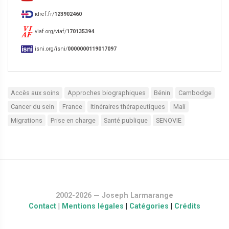
idref.fr/
123902460
viaf.org/viaf/
170135394
isni.org/isni/
0000000119017097
Accès aux soins
Approches biographiques
Bénin
Cambodge
Cancer du sein
France
Itinéraires thérapeutiques
Mali
Migrations
Prise en charge
Santé publique
SENOVIE
2002-2026 — Joseph Larmarange
Contact
|
Mentions légales
|
Catégories
|
Crédits