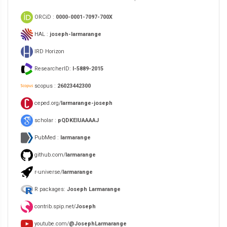
ORCiD :
0000-0001-7097-700X
HAL :
joseph-larmarange
IRD Horizon
ResearcherID:
I-5889-2015
scopus :
26023442300
ceped.org/
larmarange-joseph
scholar :
pQDKEIUAAAAJ
PubMed :
larmarange
github.com/
larmarange
r-universe/
larmarange
R packages:
Joseph Larmarange
contrib.spip.net/
Joseph
youtube.com/
@JosephLarmarange