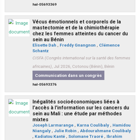
hal-05693369
Vécus émotionnels et corporels de la
mastectomie et de la chimiothérapie
chez les femmes atteintes du cancer du
sein au Bénin
Elisette Dah
,
Freddy Gnangnon
,
Clémence
Schantz
CISFA (Congrès international sur la santé des femmes
africaines)
, Jul 2026, Cotonou (Bénin), Bénin
Communication dans un congrès
hal-05693376
Inégalités socioéconomiques liées à
l’accès à l'information sur les cancers du
sein au Mali : une étude par méthodes
mixtes
Joseph Larmarange
,
Karna Coulibaly
,
Hamidou
Niangaly
,
Julie Robin
,
Abdourahmane Coulibaly
,
Kadiatou Kanté
,
Solomane Traoré
,
Ibrahim