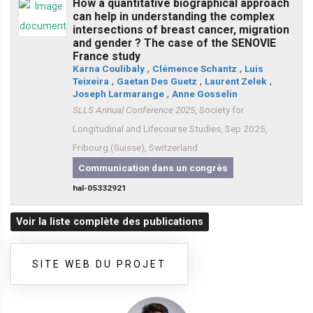
How a quantitative biographical approach
can help in understanding the complex
intersections of breast cancer, migration
and gender ? The case of the SENOVIE
France study
Karna Coulibaly
,
Clémence Schantz
,
Luis
Teixeira
,
Gaetan Des Guetz
,
Laurent Zelek
,
Joseph Larmarange
,
Anne Gosselin
SLLS Annual Conference 2025
, Society for
Longitudinal and Lifecourse Studies, Sep 2025,
Fribourg (Suisse), Switzerland
Communication dans un congrès
hal-05332921
Voir la liste complète des publications
SITE WEB DU PROJET