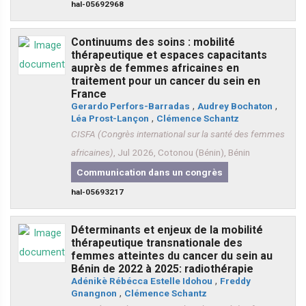
hal-05692968
Continuums des soins : mobilité
thérapeutique et espaces capacitants
auprès de femmes africaines en
traitement pour un cancer du sein en
France
Gerardo Perfors-Barradas
,
Audrey Bochaton
,
Léa Prost-Lançon
,
Clémence Schantz
CISFA (Congrès international sur la santé des femmes
africaines)
, Jul 2026, Cotonou (Bénin), Bénin
Communication dans un congrès
hal-05693217
Déterminants et enjeux de la mobilité
thérapeutique transnationale des
femmes atteintes du cancer du sein au
Bénin de 2022 à 2025: radiothérapie
Adénikè Rébécca Estelle Idohou
,
Freddy
Gnangnon
,
Clémence Schantz