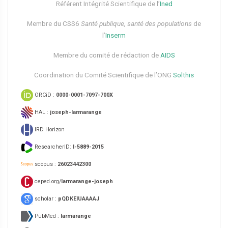
Référent Intégrité Scientifique de l’
Ined
Membre du CSS6​
Santé publique, santé des populations
de
l’
Inserm
Membre du comité de rédaction de
AIDS
Coordination du Comité Scientifique de l’ONG
Solthis
ORCiD :
0000-0001-7097-700X
HAL :
joseph-larmarange
IRD Horizon
ResearcherID:
I-5889-2015
scopus :
26023442300
ceped.org/
larmarange-joseph
scholar :
pQDKEIUAAAAJ
PubMed :
larmarange