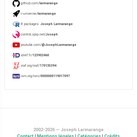
github.com/
larmarange
r-universe/
larmarange
R packages:
Joseph Larmarange
contrib.spip.net/
Joseph
youtube.com/
@JosephLarmarange
idref.fr/
123902460
viaf.org/viaf/
170135394
isni.org/isni/
0000000119017097
2002-2026 — Joseph Larmarange
Contact
|
Mentions légales
|
Catégories
|
Crédits