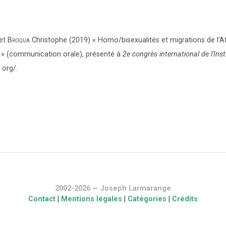
et
Broqua
Christophe (2019) « Homo/bisexualités et migrations de l'Af
? » (communication orale), présenté à
2e congrès international de l'Inst
.org/.
2002-2026 — Joseph Larmarange
Contact
|
Mentions légales
|
Catégories
|
Crédits