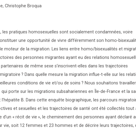
ge, Christophe Broqua
e, les pratiques homosexuelles sont socialement condamnées, voire
 constituer une opportunité de vivre différemment son homo-bisexualit
le moteur de la migration. Les liens entre homo/bisexualités et migra
rajectoires des personnes migrantes ayant eu des relations homosexuel
partenaires de même sexe s’inscrivent-elles dans les trajectoires
 migratoire
? Dans quelle mesure la migration influe-t-elle sur les relat
illeures conditions de vie et/ou de soins
? Nous souhaitons travaille
 qui porte sur les migrations subsahariennes en Île-de-France et la s
l’hépatite B. Dans cette enquête biographique, les parcours migratoir
ectives et sexuelles et les trajectoires de santé ont été collectés tout
e d’un «
récit de vie
», le cheminement des personnes ayant déclaré 
 vie, soit 12 femmes et 23 hommes et de décrire leurs trajectoires,