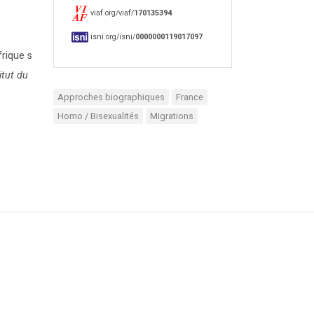
viaf.org/viaf/
170135394
isni.org/isni/
0000000119017097
rique s
itut du
Approches biographiques
France
Homo / Bisexualités
Migrations