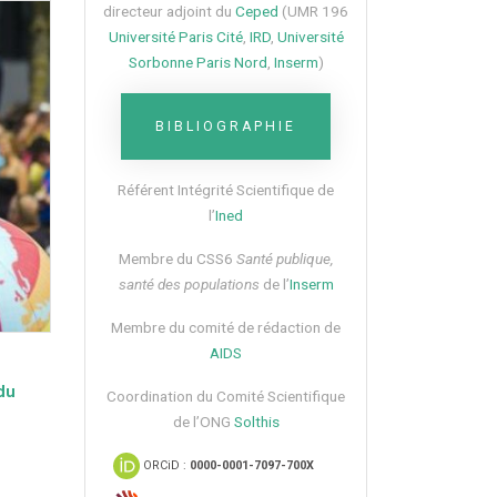
directeur adjoint du
Ceped
(UMR 196
Université Paris Cité
,
IRD
,
Université
Sorbonne Paris Nord
,
Inserm
)
BIBLIOGRAPHIE
Référent Intégrité Scientifique de
l’
Ined
Membre du CSS6​
Santé publique,
santé des populations
de l’
Inserm
Membre du comité de rédaction de
AIDS
 du
Coordination du Comité Scientifique
de l’ONG
Solthis
ORCiD :
0000-0001-7097-700X