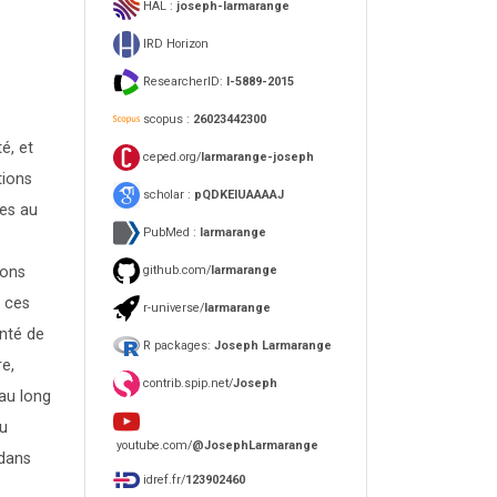
HAL :
joseph-larmarange
IRD Horizon
ResearcherID:
I-5889-2015
scopus :
26023442300
é, et
ceped.org/
larmarange-joseph
tions
scholar :
pQDKEIUAAAAJ
les au
PubMed :
larmarange
github.com/
larmarange
ions
r ces
r-universe/
larmarange
anté de
R packages:
Joseph Larmarange
e,
contrib.spip.net/
Joseph
 au long
au
youtube.com/
@JosephLarmarange
 dans
idref.fr/
123902460