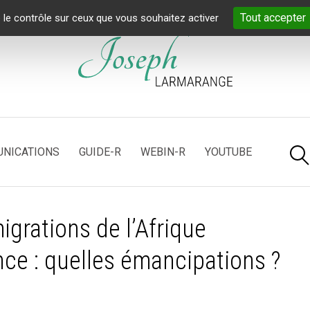
Tout accepter
 le contrôle sur ceux que vous souhaitez activer
NICATIONS
GUIDE-R
WEBIN-R
YOUTUBE
grations de l’Afrique
nce : quelles émancipations
?