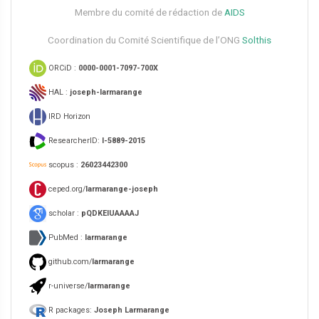
Membre du comité de rédaction de
AIDS
Coordination du Comité Scientifique de l’ONG
Solthis
ORCiD :
0000-0001-7097-700X
HAL :
joseph-larmarange
IRD Horizon
ResearcherID:
I-5889-2015
scopus :
26023442300
ceped.org/
larmarange-joseph
scholar :
pQDKEIUAAAAJ
PubMed :
larmarange
github.com/
larmarange
r-universe/
larmarange
R packages:
Joseph Larmarange