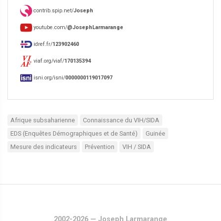
contrib.spip.net/
Joseph
youtube.com/
@JosephLarmarange
idref.fr/
123902460
viaf.org/viaf/
170135394
isni.org/isni/
0000000119017097
Afrique subsaharienne
Connaissance du VIH/SIDA
EDS (Enquêtes Démographiques et de Santé)
Guinée
Mesure des indicateurs
Prévention
VIH / SIDA
2002-2026 — Joseph Larmarange