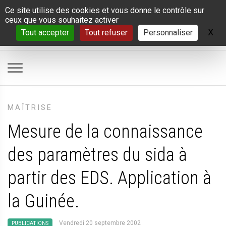
Panneau de gestion des cookies
Ce site utilise des cookies et vous donne le contrôle sur
ceux que vous souhaitez activer
X
Ma
Tout accepter
Tout refuser
Personnaliser
MAÎTRISE
Mesure de la connaissance
des paramètres du sida à
partir des EDS. Application à
la Guinée.
Vendredi 20 septembre 2002
PUBLICATIONS