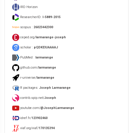
IRD Horizon
ResearcherID:
I-5889-2015
scopus :
26023442300
ceped.org/
larmarange-joseph
scholar :
pQDKEIUAAAAJ
PubMed :
larmarange
github.com/
larmarange
r-universe/
larmarange
R packages:
Joseph Larmarange
contrib.spip.net/
Joseph
youtube.com/
@JosephLarmarange
idref.fr/
123902460
viaf.org/viaf/
170135394