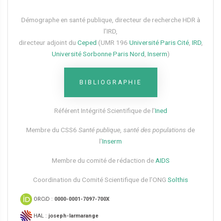
Démographe en santé publique, directeur de recherche HDR à
l’IRD,
directeur adjoint du
Ceped
(UMR 196
Université Paris Cité
,
IRD
,
Université Sorbonne Paris Nord
,
Inserm
)
BIBLIOGRAPHIE
Référent Intégrité Scientifique de l’
Ined
Membre du CSS6​
Santé publique, santé des populations
de
l’
Inserm
Membre du comité de rédaction de
AIDS
Coordination du Comité Scientifique de l’ONG
Solthis
ORCiD :
0000-0001-7097-700X
HAL :
joseph-larmarange