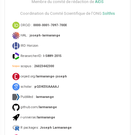
Membre du comité de rédaction de
AIDS
Coordination du Comité Scientifique de l’ONG
Solthis
ORCiD :
0000-0001-7097-700X
HAL :
joseph-larmarange
IRD Horizon
ResearcherID:
I-5889-2015
scopus :
26023442300
ceped.org/
larmarange-joseph
scholar :
pQDKEIUAAAAJ
PubMed :
larmarange
github.com/
larmarange
r-universe/
larmarange
R packages:
Joseph Larmarange