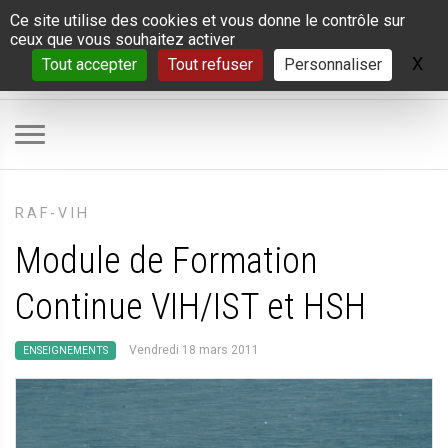
Panneau de gestion des cookies
Ce site utilise des cookies et vous donne le contrôle sur
ceux que vous souhaitez activer
X
Ma
Tout accepter
Tout refuser
Personnaliser
RAF-VIH
Module de Formation
Continue VIH/IST et HSH
Vendredi 18 mars 2011
ENSEIGNEMENTS