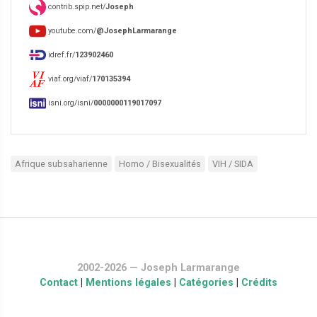
contrib.spip.net/
Joseph
youtube.com/
@JosephLarmarange
idref.fr/
123902460
viaf.org/viaf/
170135394
isni.org/isni/
0000000119017097
Afrique subsaharienne
Homo / Bisexualités
VIH / SIDA
2002-2026 — Joseph Larmarange
Contact
|
Mentions légales
|
Catégories
|
Crédits